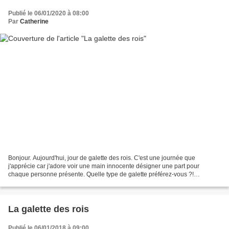
Publié le 06/01/2020 à 08:00
Par
Catherine
Bonjour. Aujourd'hui, jour de galette des rois. C'est une journée que
j'apprécie car j'adore voir une main innocente désigner une part pour
chaque personne présente. Quelle type de galette préférez-vous ?!
Frangipane, pomme, chocolat, autre ?! Personnellement,...
La galette des rois
Publié le 06/01/2018 à 09:00