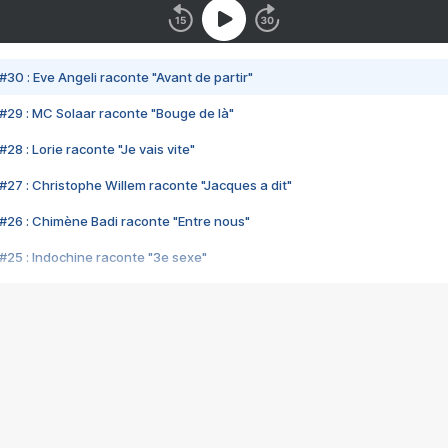
#30 : Eve Angeli raconte "Avant de partir"
#29 : MC Solaar raconte "Bouge de là"
28 : Lorie raconte "Je vais vite"
#27 : Christophe Willem raconte "Jacques a dit"
#26 : Chimène Badi raconte "Entre nous"
#25 : Indochine raconte "3e sexe"
#24 : Zaho raconte "C'est chelou"
#23 : Patrick Bruel raconte "Au café des délices"
#22 : Kyo raconte "Le chemin"
#21 : Nolwenn Leroy raconte "Cassé"
#20 : Patrick Hernandez raconte "Born to be alive"