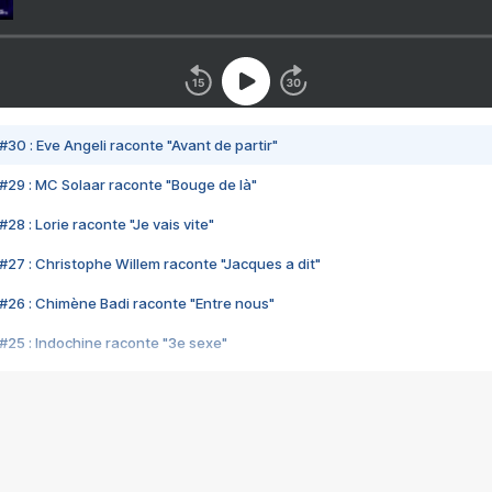
#30 : Eve Angeli raconte "Avant de partir"
#29 : MC Solaar raconte "Bouge de là"
28 : Lorie raconte "Je vais vite"
#27 : Christophe Willem raconte "Jacques a dit"
#26 : Chimène Badi raconte "Entre nous"
#25 : Indochine raconte "3e sexe"
#24 : Zaho raconte "C'est chelou"
#23 : Patrick Bruel raconte "Au café des délices"
#22 : Kyo raconte "Le chemin"