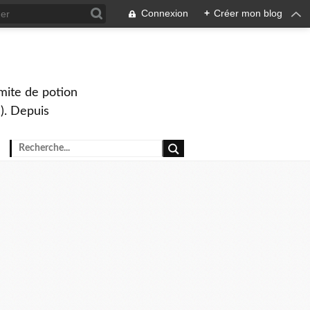
Connexion
+
Créer mon blog
mite de potion
). Depuis