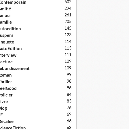
602
Contemporain
294
mitié
261
Amour
205
amille
145
utoedition
123
uspens
114
Enquete
113
utoEdition
111
nterview
109
ecture
109
ebondissement
99
Roman
98
hriller
96
FeelGood
84
olicier
83
ivre
76
log
69
SF
66
écalée
63
cienceFiction