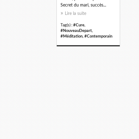
Secret du mari, succès...
Lire la suite
Tag(s) :
#Cure
,
#NouveauDepart
,
#Méditation
,
#Contemporain