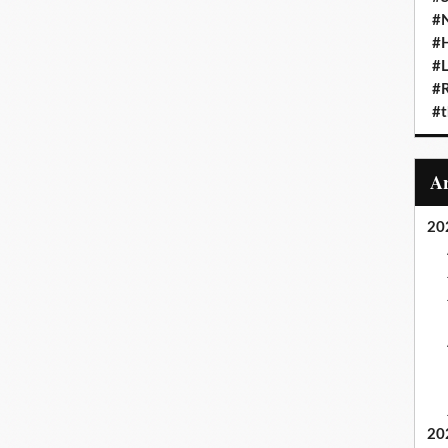
#N
#
#L
#
#t
20
20