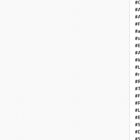
#
#A
#
#F
#a
#s
#
#A
#I
#L
#r
#
#T
#
#P
#L
#B
#
#D
#S