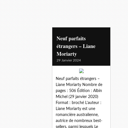
meditation
Neuf parfaits
étrangers – Liane
Moriarty
29 Janvier 2024
Neuf parfaits étrangers –
Liane Moriarty Nombre de
pages : 506 Édition : Albin
Michel (29 janvier 2020)
Format : broché L’auteur :
Liane Moriarty est une
romancière australienne,
autrice de nombreux best-
sellers, parmi lesquels Le