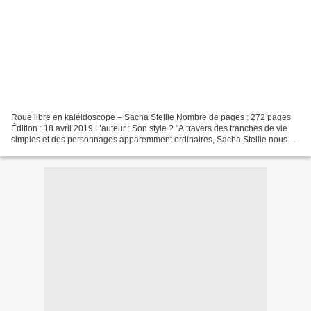
Roue libre en kaléidoscope – Sacha Stellie Nombre de pages : 272 pages
Édition : 18 avril 2019 L’auteur : Son style ? "A travers des tranches de vie
simples et des personnages apparemment ordinaires, Sacha Stellie nous
embarque dans ses récits débordant...