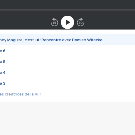
bey Maguire, c'est lui ! Rencontre avec Damien Witecka
e 6
e 5
e 4
e 3
s créatrices de la VF !
e 2
e 1
e Mektoub My Love arrive enfin ! Rencontre avec Shaïn Boumedine et Sal