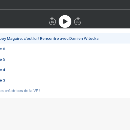
bey Maguire, c'est lui ! Rencontre avec Damien Witecka
e 6
e 5
e 4
e 3
s créatrices de la VF !
e 2
e 1
e Mektoub My Love arrive enfin ! Rencontre avec Shaïn Boumedine et Sal