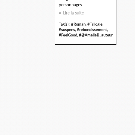
personnages...
Lire la suite
Tag(s) :
#Roman
,
#Trilogie
,
#suspens
,
#rebondissement
,
#FeelGood
,
#@AmelieB_auteur