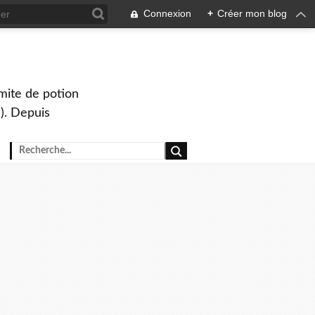
Connexion
+
Créer mon blog
mite de potion
). Depuis