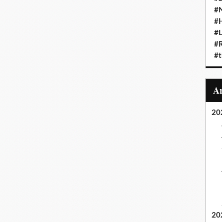
#N
#
#L
#
#t
20
20