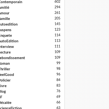
602
Contemporain
294
mitié
261
Amour
205
amille
145
utoedition
123
uspens
114
Enquete
113
utoEdition
111
nterview
109
ecture
109
ebondissement
99
Roman
98
hriller
96
FeelGood
84
olicier
83
ivre
76
log
69
SF
66
écalée
63
cienceFiction