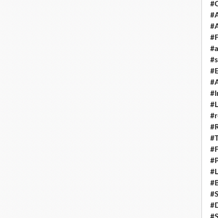
#
#A
#
#F
#a
#s
#
#A
#I
#L
#r
#
#T
#
#P
#L
#B
#
#D
#S