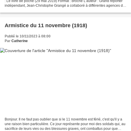
: Le livre de poche (29 mai 2019) Format : broché L’auteur : Grand reporter
indépendant, Jean-Christophe Grangé a collaboré à différentes agences de
presse puis a co-fondé sa propre...
Armistice du 11 novembre (1918)
Publié le 10/11/2023 à 08:00
Par
Catherine
Bonjour. Il ne faut pas oublier que si le 11 novembre est férié, c'est qu'il y a
une raison bien particulière. Ce jour représente pour moi des soldats qui, au
sacrifice de leurs vies ou des blessures graves, ont combattus pour que