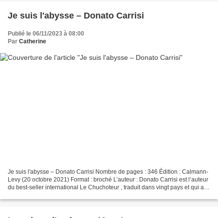
Je suis l'abysse – Donato Carrisi
Publié le 06/11/2023 à 08:00
Par
Catherine
Je suis l'abysse – Donato Carrisi Nombre de pages : 346 Édition : Calmann-
Levy (20 octobre 2021) Format : broché L’auteur : Donato Carrisi est l’auteur
du best-seller international Le Chuchoteur , traduit dans vingt pays et qui a
reçu quatre prix littéraires...