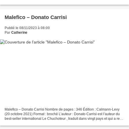
nous puissions rester...
Malefico – Donato Carrisi
Publié le 08/11/2023 à 08:00
Par
Catherine
Malefico – Donato Carrisi Nombre de pages : 346 Édition : Calmann-Levy
(20 octobre 2021) Format : broché L’auteur : Donato Carrisi est l’auteur du
best-seller international Le Chuchoteur , traduit dans vingt pays et qui a reçu
quatre prix littéraires...