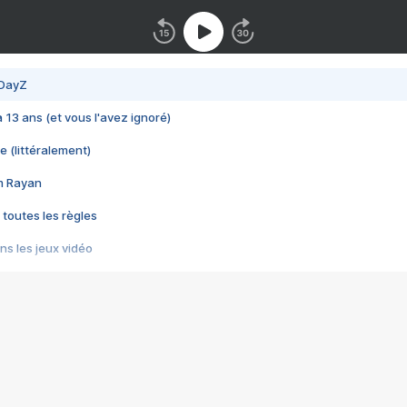
 DayZ
 a 13 ans (et vous l'avez ignoré)
e (littéralement)
im Rayan
 toutes les règles
s les jeux vidéo
us choquant de Rockstar ? - Le scandale BULLY
e plus moche de Steam
du RÊVE tourne au CAUCHEMAR
pendant 8 heures