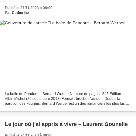
Publié le 27/11/2023 à 08:00
Par
Catherine
La boite de Pandore – Bernard Werber Nombre de pages : 543 Édition :
Albin Michel (26 septembre 2018) Format : broché L’auteur : Depuis la
parution des Fourmis, Bernard Werber est un des romanciers les plus lus en
France, traduit dans le monde entier,...
Le jour où j'ai appris à vivre – Laurent Gounelle
Publié le 24/11/2023 à 08:00