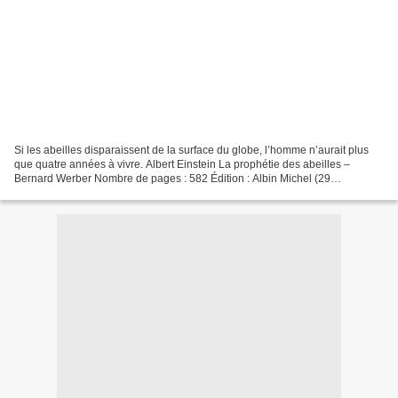
Si les abeilles disparaissent de la surface du globe, l’homme n’aurait plus
que quatre années à vivre. Albert Einstein La prophétie des abeilles –
Bernard Werber Nombre de pages : 582 Édition : Albin Michel (29
septembre 2021) Format : broché L’auteur...