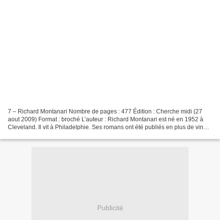
7 – Richard Montanari Nombre de pages : 477 Édition : Cherche midi (27
aout 2009) Format : broché L’auteur : Richard Montanari est né en 1952 à
Cleveland. Il vit à Philadelphie. Ses romans ont été publiés en plus de vingt-
cinq langues. L’histoire : Dans...
Publicité