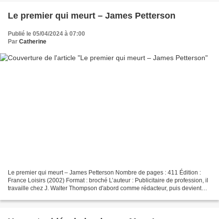
Le premier qui meurt – James Petterson
Publié le 05/04/2024 à 07:00
Par
Catherine
Le premier qui meurt – James Petterson Nombre de pages : 411 Édition :
France Loisirs (2002) Format : broché L’auteur : Publicitaire de profession, il
travaille chez J. Walter Thompson d'abord comme rédacteur, puis devient
directeur général en 1990. En...