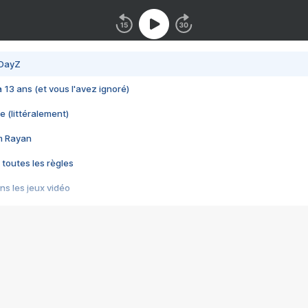
 DayZ
 a 13 ans (et vous l'avez ignoré)
e (littéralement)
im Rayan
 toutes les règles
s les jeux vidéo
us choquant de Rockstar ? - Le scandale BULLY
e plus moche de Steam
du RÊVE tourne au CAUCHEMAR
pendant 8 heures