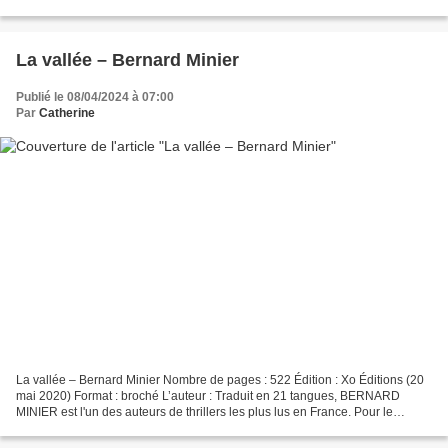
comprends que tu n’en as qu’une (Eyrolles,...
La vallée – Bernard Minier
Publié le 08/04/2024 à 07:00
Par
Catherine
La vallée – Bernard Minier Nombre de pages : 522 Édition : Xo Éditions (20
mai 2020) Format : broché L’auteur : Traduit en 21 tangues, BERNARD
MINIER est l'un des auteurs de thrillers les plus lus en France. Pour le
Sunday Times, Glacé, son premier roman,...