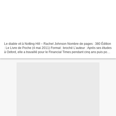
Le diable vit à Notting Hill – Rachel Johnson Nombre de pages : 380 Édition
: Le Livre de Poche (4 mai 2011) Format : broché L’auteur : Après ses études
à Oxford, elle a travaillé pour le Financial Times pendant cinq ans puis pour
la BBC en tant que reporter...