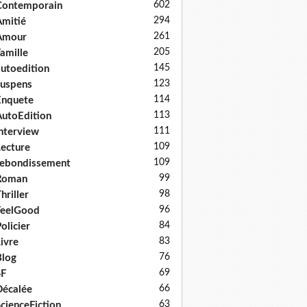
602
Contemporain
294
mitié
261
Amour
205
amille
145
utoedition
123
uspens
114
Enquete
113
utoEdition
111
nterview
109
ecture
109
ebondissement
99
Roman
98
hriller
96
FeelGood
84
olicier
83
ivre
76
log
69
SF
66
écalée
63
cienceFiction