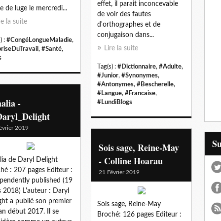
effet, il parait inconcevable
e de luge le mercredi...
de voir des fautes
re la suite
d'orthographes et de
conjugaison dans...
) :
#CongéLongueMaladie
,
Lire la suite
riseDuTravail
,
#Santé
,
s
Tag(s) :
#Dictionnaire
,
#Adulte
,
#Junior
,
#Synonymes
,
#Antonymes
,
#Bescherelle
,
#Langue
,
#Francaise
,
alia -
#LundiBlogs
aryl_Delight
évrier 2019
S
Sois sage, Reine-May
- Colline Hoarau
ia de Daryl Delight
hé : 207 pages Editeur :
21 Février 2019
pendently published (19
 2018) L'auteur : Daryl
ght a publié son premier
Sois sage, Reine-May
n début 2017. Il se
Broché: 126 pages Editeur :