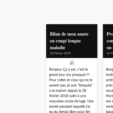
Bilan de mon année
Pro
en congé longue
con
maladie
ou 
28 Février 2019
26 F
Bonjour. Ça y est, c'est le
Bonj
grand jour (ou presque) !!!
invi
Pour celles et ceux qui ne le
arri
savent pas, je suis "bloquée"
préc
à la maison depuis le 28
vaca
février 2018 suite à une
févr
mauvaise chute de luge. Une
me s
année pendant laquelle j'ai
vert
eu du temps libre pour lire
tass