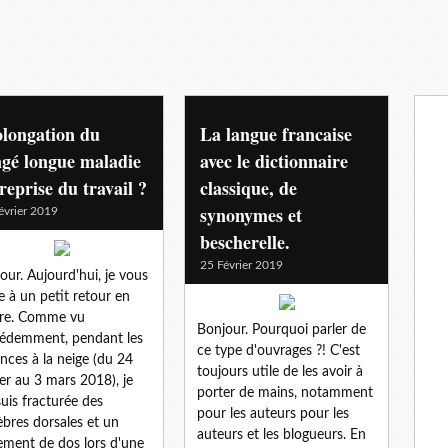
longation du
La langue francaise
gé longue maladie
avec le dictionnaire
reprise du travail ?
classique, de
synonymes et
évrier 2019
bescherelle.
25 Février 2019
our. Aujourd'hui, je vous
te à un petit retour en
ère. Comme vu
Bonjour. Pourquoi parler de
édemment, pendant les
ce type d'ouvrages ?! C'est
nces à la neige (du 24
toujours utile de les avoir à
ier au 3 mars 2018), je
porter de mains, notamment
uis fracturée des
pour les auteurs pour les
èbres dorsales et un
auteurs et les blogueurs. En
ement de dos lors d'une