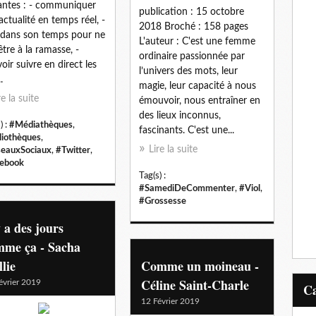
antes : - communiquer
publication : 15 octobre
actualité en temps réel, -
2018 Broché : 158 pages
 dans son temps pour ne
L'auteur : C'est une femme
être à la ramasse, -
ordinaire passionnée par
oir suivre en direct les
l’univers des mots, leur
.
magie, leur capacité à nous
re la suite
émouvoir, nous entraîner en
des lieux inconnus,
) :
#Médiathèques
,
fascinants. C'est une...
liothèques
,
Lire la suite
eauxSociaux
,
#Twitter
,
ebook
Tag(s) :
#SamediDeCommenter
,
#Viol
,
#Grossesse
y a des jours
mme ça - Sacha
llie
Comme un moineau -
Céline Saint-Charle
évrier 2019
12 Février 2019