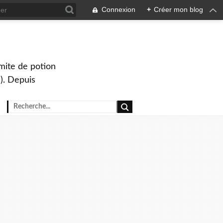
Connexion
+
Créer mon blog
mite de potion
). Depuis