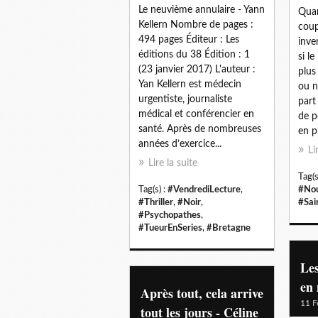
Le neuvième annulaire - Yann
Quan
Kellern Nombre de pages :
coup
494 pages Éditeur : Les
inve
éditions du 38 Édition : 1
si l
(23 janvier 2017) L'auteur :
plus
Yan Kellern est médecin
ou n
urgentiste, journaliste
part
médical et conférencier en
de p
santé. Après de nombreuses
en p
années d’exercice...
Li
Lire la suite
Tag(s
Tag(s) :
#VendrediLecture
,
#Nou
#Thriller
,
#Noir
,
#Sai
#Psychopathes
,
#TueurEnSeries
,
#Bretagne
Les
en
Après tout, cela arrive
11 F
tout les jours - Céline