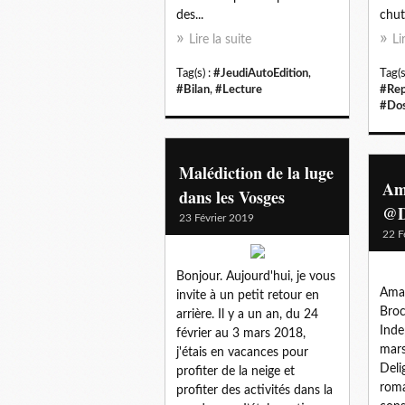
des...
chut
Lire la suite
Li
Tag(s) :
#JeudiAutoEdition
,
Tag(s
#Bilan
,
#Lecture
#Rep
#Do
Malédiction de la luge
Am
dans les Vosges
@D
23 Février 2019
22 F
Bonjour. Aujourd'hui, je vous
Amal
invite à un petit retour en
Broc
arrière. Il y a un an, du 24
Inde
février au 3 mars 2018,
mars
j'étais en vacances pour
Deli
profiter de la neige et
roma
profiter des activités dans la