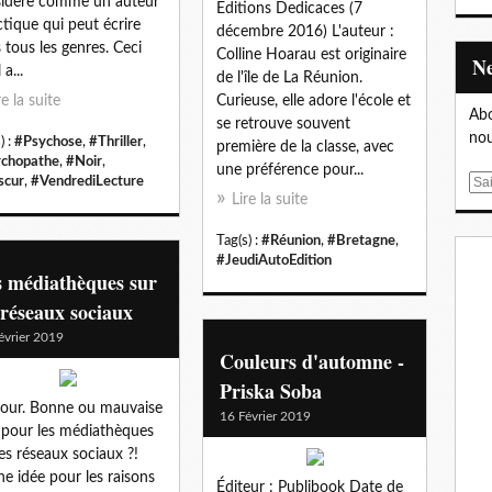
idère comme un auteur
Editions Dedicaces (7
ctique qui peut écrire
décembre 2016) L'auteur :
 tous les genres. Ceci
Colline Hoarau est originaire
l a...
de l'île de La Réunion.
re la suite
Curieuse, elle adore l'école et
Abo
se retrouve souvent
nou
) :
#Psychose
,
#Thriller
,
première de la classe, avec
chopathe
,
#Noir
,
une préférence pour...
scur
,
#VendrediLecture
E
Lire la suite
m
a
Tag(s) :
#Réunion
,
#Bretagne
,
i
#JeudiAutoEdition
l
s médiathèques sur
 réseaux sociaux
évrier 2019
Couleurs d'automne -
Priska Soba
our. Bonne ou mauvaise
16 Février 2019
 pour les médiathèques
les réseaux sociaux ?!
e idée pour les raisons
Éditeur : Publibook Date de