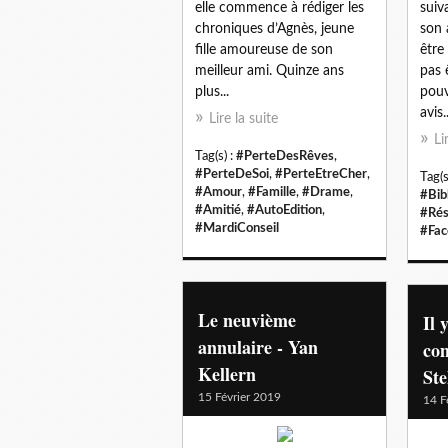
elle commence à rédiger les
suiv
chroniques d’Agnès, jeune
son 
fille amoureuse de son
être
meilleur ami. Quinze ans
pas 
plus...
pouv
avis..
Lire la suite
Li
Tag(s) :
#PerteDesRêves
,
#PerteDeSoi
,
#PerteEtreCher
,
Tag(s
#Amour
,
#Famille
,
#Drame
,
#Bib
#Amitié
,
#AutoEdition
,
#Rés
#MardiConseil
#Fac
Le neuvième
Il 
annulaire - Yan
co
Kellern
Ste
15 Février 2019
14 F