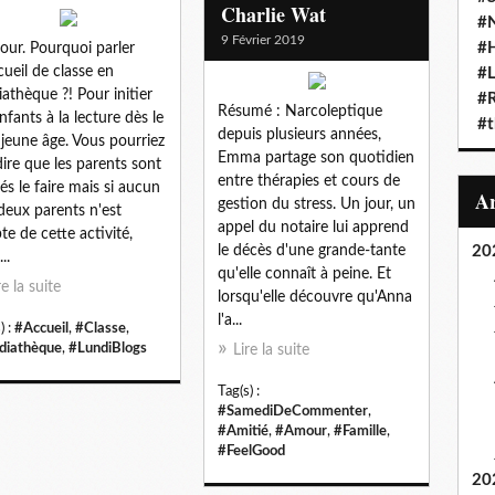
Charlie Wat
#N
9 Février 2019
#
our. Pourquoi parler
cueil de classe en
#L
athèque ?! Pour initier
#
Résumé : Narcoleptique
enfants à la lecture dès le
#t
depuis plusieurs années,
 jeune âge. Vous pourriez
Emma partage son quotidien
ire que les parents sont
entre thérapies et cours de
és le faire mais si aucun
gestion du stress. Un jour, un
deux parents n'est
appel du notaire lui apprend
te de cette activité,
le décès d'une grande-tante
20
..
qu'elle connaît à peine. Et
re la suite
lorsqu'elle découvre qu'Anna
l'a...
) :
#Accueil
,
#Classe
,
iathèque
,
#LundiBlogs
Lire la suite
Tag(s) :
#SamediDeCommenter
,
#Amitié
,
#Amour
,
#Famille
,
#FeelGood
20