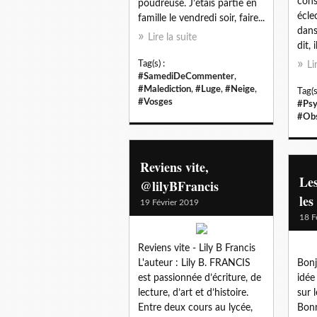
cons
poudreuse. J’étais partie en
écle
famille le vendredi soir, faire...
dans
Lire la suite
dit, i
Tag(s) :
Li
#SamediDeCommenter
,
#Malediction
,
#Luge
,
#Neige
,
Tag(s
#Vosges
#Psy
#Ob
Reviens vite,
Le
@lilyBFrancis
les
19 Février 2019
18 F
Reviens vite - Lily B Francis
L'auteur : Lily B. FRANCIS
Bonj
est passionnée d’écriture, de
idée
lecture, d’art et d’histoire.
sur 
Entre deux cours au lycée,
Bonn