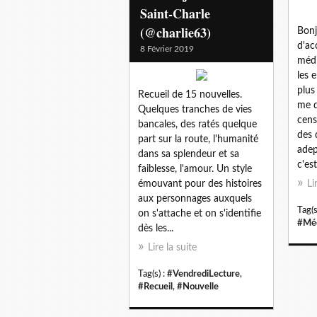
Saint-Charle
(@charlie63)
Bonj
d'ac
8 Février 2019
médi
les 
plus
Recueil de 15 nouvelles.
me d
Quelques tranches de vies
cens
bancales, des ratés quelque
des 
part sur la route, l'humanité
adep
dans sa splendeur et sa
c'est.
faiblesse, l'amour. Un style
émouvant pour des histoires
Li
aux personnages auxquels
Tag(s
on s'attache et on s'identifie
#Méd
dès les...
Lire la suite
Tag(s) :
#VendrediLecture
,
#Recueil
,
#Nouvelle