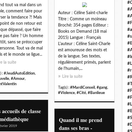
#
d tout va mal dans un
#A
le, comment faire pour
Auteur : Céline Saint-charle
#
rser la tendance ?! Mais
Titre : Comme un moineau
#F
e point de non retour est
Broché: 354 pages Editeur :
#a
 que dépassé, que faire
Books on Demand (18 mai
e pas faire ? Un homme
#s
2015) Langue : Français
 tôt, sans se préoccuper
#
L'auteur : Céline Saint-Charle
ersonne. Tout va de mal
#A
est amoureuse des mots et
is et le monde se ligue...
de la langue. Ses textes,
#I
re la suite
régulièrement primés, parlent
#L
de l'humain,...
#r
) :
#JeudiAutoEdition
,
Lire la suite
#
velle
,
#Amour
,
#T
ntValentin
Tag(s) :
#MardiConseil
,
#gang
,
#
#Violence
,
#Cité
,
#Banlieue
#P
#L
 accueils de classe
#B
 médiathèque
#
Quand il me prend
#D
évrier 2019
dans ses bras -
#S