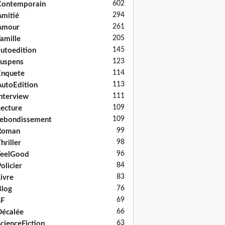
602
Contemporain
294
mitié
261
Amour
205
amille
145
utoedition
123
uspens
114
Enquete
113
utoEdition
111
nterview
109
ecture
109
ebondissement
99
Roman
98
hriller
96
FeelGood
84
olicier
83
ivre
76
log
69
SF
66
écalée
63
cienceFiction