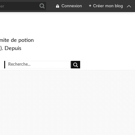
Connexion
+
Créer mon blog
mite de potion
). Depuis