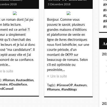
écembre 2018
3 Décembre 2018
#N
#
#L
t un roman dont j'ai pu
Bonjour. Comme vous
#
en bêta lecture.
pouvez le savoir, plusieurs
#t
ent est ce arrivé ?!
grandes maisons d’éditions
teur a simplement
et plateforme de vente en
té qu'il cherchait des
ligne de livres électroniques
 lecteurs et je lui ai donc
nous font bénéficier, sur une
osé "ma candidature". Il
courte période, d'un
20
cepté assez vite et j'ai
montant de 0€99 sur
honoré de sa confiance.
beaucoup de romans. Selon
récie...
s'il est optimiste ou
pessimiste,...
re la suite
Lire la suite
) :
#Roman
,
#autoedition
,
moire
,
#DoubleFace
,
Tag(s) :
#GrosseOP
,
#auteurs
,
diConseil
#Romans
,
#lundiblogs
20