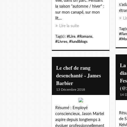
ville, dans un parc. Pendant
s’ad
la saison "automne / hiver" :
étra
sur mon canapé, sur mon
lit,...
Li
Lire la suite
Tag(s
#Fan
Tag(s) :
#Lire
,
#Romans
,
#Mon
#Livres
,
#lundiblogs
La
Le chef de rang
dia
desenchanté - James
Fe
Barbier
(@
13 Décembre 2018
14 
Résumé : Employé
Résu
consciencieux, Jason Martel
de S
aspire depuis longtemps à
Kelv
évoluer professionnellement