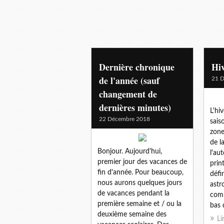
Dernière chronique
Hi
de l'année (sauf
21 
changement de
dernières minutes)
L'hi
22 Décembre 2018
sais
zone
de la
Bonjour. Aujourd'hui,
l'au
premier jour des vacances de
prin
fin d'année. Pour beaucoup,
défin
nous aurons quelques jours
astr
de vacances pendant la
comp
première semaine et / ou la
bas d
deuxième semaine des
Li