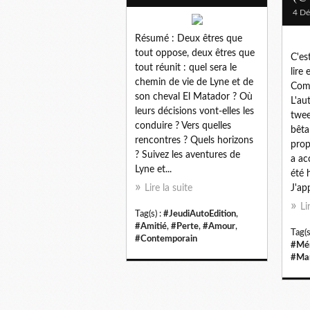
4 D
Résumé : Deux êtres que
tout oppose, deux êtres que
C'es
tout réunit : quel sera le
lire 
chemin de vie de Lyne et de
Comm
son cheval El Matador ? Où
L'au
leurs décisions vont-elles les
twee
conduire ? Vers quelles
bêta
rencontres ? Quels horizons
prop
? Suivez les aventures de
a ac
Lyne et...
été 
Lire la suite
J'app
Li
Tag(s) :
#JeudiAutoEdition
,
#Amitié
,
#Perte
,
#Amour
,
Tag(s
#Contemporain
#Mé
#Mar