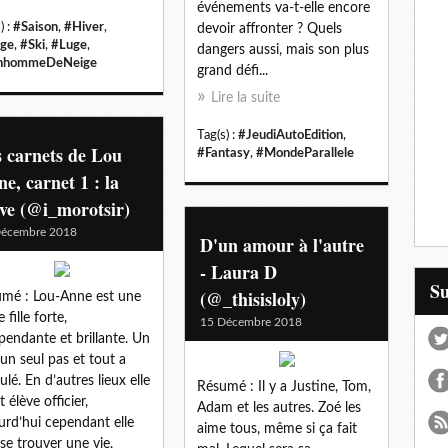
événements va-t-elle encore
) :
#Saison
,
#Hiver
,
devoir affronter ? Quels
ge
,
#Ski
,
#Luge
,
dangers aussi, mais son plus
nhommeDeNeige
grand défi...
Lire la suite
Tag(s) :
#JeudiAutoEdition
,
 carnets de Lou
#Fantasy
,
#MondeParallele
e, carnet 1 : la
ve (@i_morotsir)
Décembre 2018
D'un amour à l'autre
- Laura D
S
(@_thisisloly)
mé : Lou-Anne est une
 fille forte,
15 Décembre 2018
pendante et brillante. Un
 un seul pas et tout a
ulé. En d’autres lieux elle
Résumé : Il y a Justine, Tom,
t élève officier,
Adam et les autres. Zoé les
urd’hui cependant elle
aime tous, même si ça fait
 se trouver une vie,