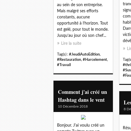
tran
au sein de son entreprise.
sign
Mais malgré ses efforts
comm
constants, aucune
habi
opportunité à l’horizon. Tout
Danv
est gelé, pour tout le monde.
vict
Jusqu’au jour où son chef...
dévê
Lire la suite
Li
Tag(s) :
#JeudiAutoEdition
,
#Restauration
,
#Harcelement
,
Tag(s
#Travail
#thri
#Sus
#Fau
Comment j'ai créé un
Hashtag dans le vent
Le
10 Décembre 2018
8 D
Bonjour. J'ai voulu créé un
Résu