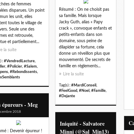
chées de femmes
Résumé : On ne choisit pas
alées disparues. Un point
sa famille. Mais lorsque
un les unit, elles
Jacky Guth, alias « Papy
tent toutes le village de
crack », convoque enfants et
ers. Seule une des
petits-enfants dans son
imes est retrouvée,
domaine, sous peine de
tue et partiellement...
dilapider sa fortune, cela
re la suite
donne un réveillon plus que
mouvementé. De secrets de
) :
#VendrediLecture
,
famille en règlements...
ller
,
#Policier
,
#Salem
,
pens
,
#Rebondissents
,
Lire la suite
xSemblants
Tag(s) :
#MardiConseil
,
#FeelGood
,
#Noel
,
#Famille
,
#Dejante
s épureurs - Meg
écembre 2018
Iniquité - Salvatore
Minni (@Sal_Min13)
mé : Devenir épureur !