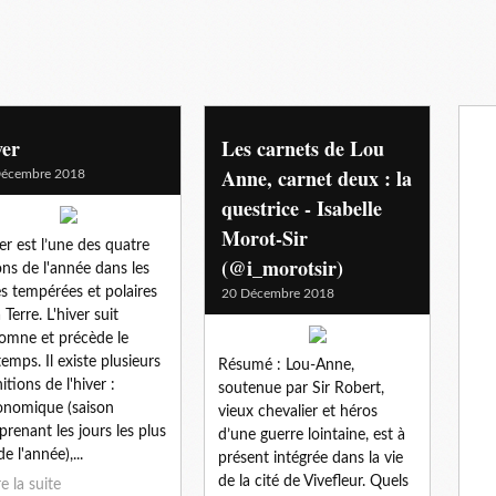
ver
Les carnets de Lou
Anne, carnet deux : la
Décembre 2018
questrice - Isabelle
Morot-Sir
ver est l’une des quatre
(@i_morotsir)
ons de l'année dans les
s tempérées et polaires
20 Décembre 2018
 Terre. L'hiver suit
tomne et précède le
temps. Il existe plusieurs
Résumé : Lou-Anne,
itions de l'hiver :
soutenue par Sir Robert,
onomique (saison
vieux chevalier et héros
renant les jours les plus
d’une guerre lointaine, est à
e l'année),...
présent intégrée dans la vie
de la cité de Vivefleur. Quels
re la suite