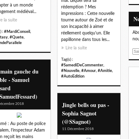
mal. Lequel sera sa
apter à un monde
rédemption ? Mes
ngement médiéval...
impressions : Cette nouvelle
re la suite
tourne autour de Zoé et de
son incapacité à aimer
) :
#MardiConseil
,
Abo
réellement quelqu'un. Elle
tasy
,
#Quete
,
nou
papillonne dans tous les...
deParallele
Lire la suite
E
m
Tag(s) :
a
#SamediDeCommenter
,
 main gauche du
#Nouvelle
,
#Amour
,
#Amitie
,
i
#AutoEdition
l
ble - Samuel
ssard
SamuelFessard)
Jingle bells ou pas -
Décembre 2018
Sophia Sagnot
(@SSagnot)
mé : Au poste de police
11 Décembre 2018
alem, l’inspecteur Adam
in reçoit les mains