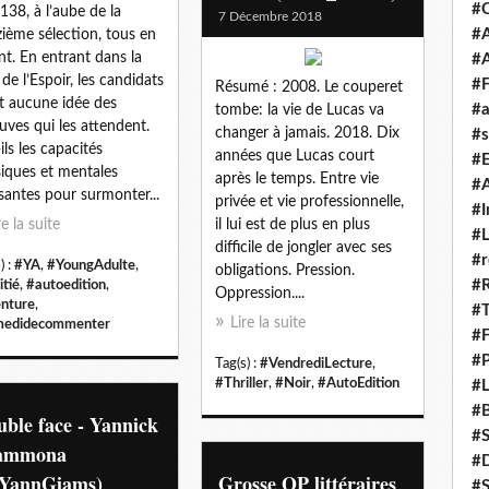
#
138, à l’aube de la
7 Décembre 2018
#A
ième sélection, tous en
nt. En entrant dans la
#
 de l’Espoir, les candidats
#F
Résumé : 2008. Le couperet
t aucune idée des
#a
tombe: la vie de Lucas va
uves qui les attendent.
changer à jamais. 2018. Dix
#s
ils les capacités
années que Lucas court
#
iques et mentales
après le temps. Entre vie
#A
isantes pour surmonter...
privée et vie professionnelle,
#I
re la suite
il lui est de plus en plus
#L
difficile de jongler avec ses
#r
) :
#YA
,
#YoungAdulte
,
obligations. Pression.
#
tié
,
#autoedition
,
Oppression....
nture
,
#T
Lire la suite
medidecommenter
#
#P
Tag(s) :
#VendrediLecture
,
#Thriller
,
#Noir
,
#AutoEdition
#L
#B
ble face - Yannick
#
ammona
#D
YannGiams)
Grosse OP littéraires
#S