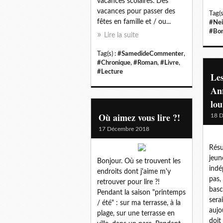
vacances scolaires. Des
vacances pour passer des
Tag(s
fêtes en famille et / ou...
#Nei
#Bo
Lire la suite
Tag(s) :
#SamedideCommenter
,
#Chronique
,
#Roman
,
#Livre
,
#Lecture
Les
Ann
lou
Où aimez vous lire ?!
18 
17 Décembre 2018
Résu
jeune
Bonjour. Où se trouvent les
indé
endroits dont j'aime m'y
pas,
retrouver pour lire ?!
basc
Pendant la saison "printemps
serai
/ été" : sur ma terrasse, à la
aujo
plage, sur une terrasse en
doit