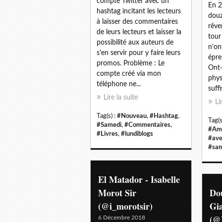
compte Twitter avec un
En 2
hashtag incitant les lecteurs
douz
à laisser des commentaires
rêve
de leurs lecteurs et laisser la
tour
possibilité aux auteurs de
n’on
s'en servir pour y faire leurs
épre
promos. Problème : Le
Ont-
compte créé via mon
phys
téléphone ne...
suff
Lire la suite
Li
Tag(s) :
#Nouveau
,
#Hashtag
,
Tag(s
#Samedi
,
#Commentaires
,
#Ami
#Livres
,
#lundiblogs
#ave
#sa
El Matador - Isabelle
Morot Sir
Dou
(@i_morotsir)
Gi
(@
6 Décembre 2018