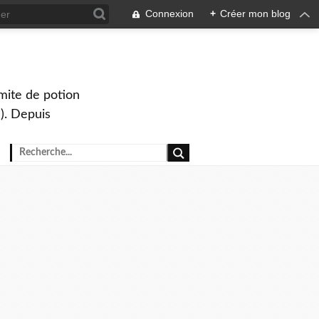
Connexion
+
Créer mon blog
mite de potion
). Depuis