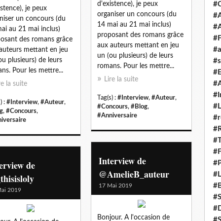
d'existence), je peux
#
istence), je peux
organiser un concours (du
#A
niser un concours (du
14 mai au 21 mai inclus)
#
ai au 21 mai inclus)
proposant des romans grâce
#F
osant des romans grâce
aux auteurs mettant en jeu
#a
auteurs mettant en jeu
un (ou plusieurs) de leurs
ou plusieurs) de leurs
#s
romans. Pour les mettre...
ns. Pour les mettre...
#
Lire la suite
#A
re la suite
#I
Tag(s) :
#Interview
,
#Auteur
,
) :
#Interview
,
#Auteur
,
#L
#Concours
,
#Blog
,
g
,
#Concours
,
#Anniversaire
#r
iversaire
#
#T
#
Interview de
erview de
#P
@AmelieB_auteur
#L
hisisloly
#B
17 Mai 2019
ai 2019
#
#D
Bonjour. A l'occasion de
#S