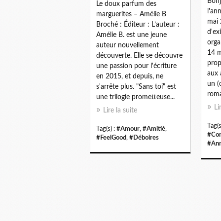
Bonj
Le doux parfum des
l'an
marguerites – Amélie B
mai 
Broché : Éditeur : L’auteur :
d'ex
Amélie B. est une jeune
orga
auteur nouvellement
14 m
découverte. Elle se découvre
prop
une passion pour l'écriture
aux 
en 2015, et depuis, ne
un (
s'arrête plus. "Sans toi" est
roma
une trilogie prometteuse...
Li
Lire la suite
Tag(s
Tag(s) :
#Amour
,
#Amitié
,
#Con
#FeelGood
,
#Déboires
#Ann