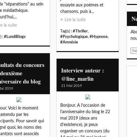
dix "séparations" au sein
essayée aux poèmes et
e médiathèque.
chansons, puis à...
rd'hui,...
Lire la suite
re la suite
Tag(s) :
#Thriller
,
Abo
) :
#LundiBlogs
#Psychologique
,
#Hypnose
,
nou
#Amnésie
E
m
ultats du concours
a
Interview auteur :
i
 deuxième
l
@line_marlin
iversaire du blog
21 Mai 2019
ai 2019
Bonjour. A l'occasion de
our. Voici le moment
l'anniversaire du blog le 22
 attendu par les
mai 2019 (deux ans
icipants. Pour savoir qui
d'existence), je peux
gné quoi, les noms des
organiser un concours (du
ant(e)s sont associés