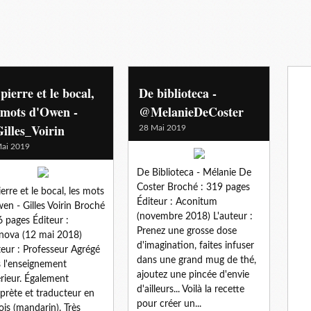
pierre et le bocal,
De biblioteca -
 mots d'Owen -
@MelanieDeCoster
illes_Voirin
28 Mai 2019
ai 2019
De Biblioteca - Mélanie De
Coster Broché : 319 pages
ierre et le bocal, les mots
Éditeur : Aconitum
en - Gilles Voirin Broché
(novembre 2018) L'auteur :
6 pages Éditeur :
Prenez une grosse dose
inova (12 mai 2018)
d'imagination, faites infuser
teur : Professeur Agrégé
dans une grand mug de thé,
 l'enseignement
ajoutez une pincée d'envie
rieur. Également
d'ailleurs... Voilà la recette
rprète et traducteur en
pour créer un...
ois (mandarin). Très