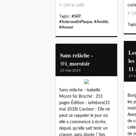
Lire la suite
curie
Li
Tag(s) :
#SEP
,
#ScleroseEnPlaque
,
#Amitié
,
Tag(s
#Amour
Les
Sans relâche -
les
@i_morotsir
11 
25 Mai 2019
27 M
Sans relâche - Isabelle
Bonj
Morot-Sir Broché : 251
les 
pages Édition : Lefebvre(31
médi
mai 2018) L'auteur : Elle ne
Avez
peut se rappeler le jour où
de c
elle a commencé à écrire,
cell
depuis qu'elle sait tenir un
de s
crayon, sans doute ? Ses