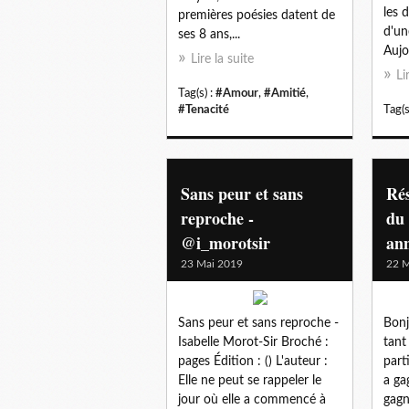
les 
premières poésies datent de
d'un
ses 8 ans,...
Aujou
Lire la suite
Li
Tag(s) :
#Amour
,
#Amitié
,
#Tenacité
Tag(s
Sans peur et sans
Rés
reproche -
du
@i_morotsir
ann
23 Mai 2019
22 M
Sans peur et sans reproche -
Bonj
Isabelle Morot-Sir Broché :
tant
pages Édition : () L'auteur :
part
Elle ne peut se rappeler le
a ga
jour où elle a commencé à
gagn