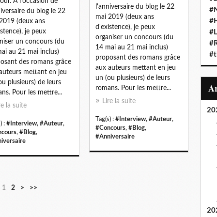
our. A l'occasion de
l'anniversaire du blog le 22
#N
niversaire du blog le 22
mai 2019 (deux ans
#
2019 (deux ans
d'existence), je peux
istence), je peux
#L
organiser un concours (du
niser un concours (du
#
14 mai au 21 mai inclus)
ai au 21 mai inclus)
#t
proposant des romans grâce
osant des romans grâce
aux auteurs mettant en jeu
auteurs mettant en jeu
un (ou plusieurs) de leurs
ou plusieurs) de leurs
romans. Pour les mettre...
ns. Pour les mettre...
Lire la suite
re la suite
20
Tag(s) :
#Interview
,
#Auteur
,
) :
#Interview
,
#Auteur
,
#Concours
,
#Blog
,
cours
,
#Blog
,
#Anniversaire
iversaire
1
2
>
>>
20