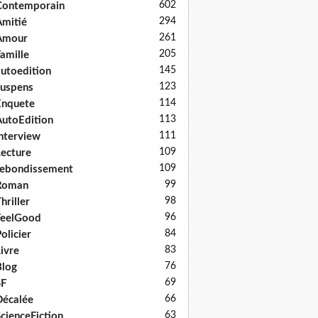
602
Contemporain
294
mitié
261
Amour
205
amille
145
utoedition
123
uspens
114
Enquete
113
utoEdition
111
nterview
109
ecture
109
ebondissement
99
Roman
98
hriller
96
FeelGood
84
olicier
83
ivre
76
log
69
SF
66
écalée
63
cienceFiction