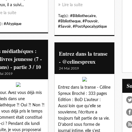
ux, il a suivi...
Lire la suite
re la suite
Tag(s) :
#Bibliothecaire
,
#Bbliotheque
,
#Pouvoir
,
) :
#Atypique
#Savoir
,
#PostApocalyptique
 médiathéques :
Entrez dans la transe
 livres jeunesse (7 -
- @celinespreux
ans) - partie 3 / 10
24 Mai 2019
ai 2019
S
Entrez dans la transe - Céline
our. Avez vous déjà mis
Spreux Broché : 333 pages
pieds dans une
Edition : BoD L'auteur :
athèque ?! Oui ?! Non ?!
Aussi loin que qu'elle se
 vous déjà pris le temps
souvienne, l’écriture a
omment était constitué
toujours fait partie de sa vie.
e-ci ? Pendant dix lundi
D’abord sous forme de
uite, je vous proposerai
journal intime, elle s'est