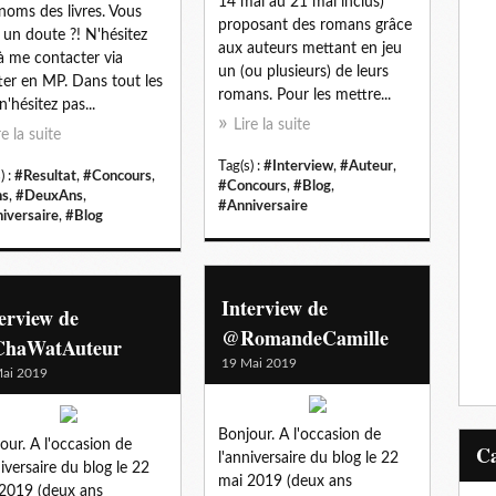
14 mai au 21 mai inclus)
noms des livres. Vous
proposant des romans grâce
 un doute ?! N'hésitez
aux auteurs mettant en jeu
à me contacter via
un (ou plusieurs) de leurs
ter en MP. Dans tout les
romans. Pour les mettre...
n'hésitez pas...
Lire la suite
re la suite
Tag(s) :
#Interview
,
#Auteur
,
) :
#Resultat
,
#Concours
,
#Concours
,
#Blog
,
ns
,
#DeuxAns
,
#Anniversaire
iversaire
,
#Blog
Interview de
erview de
@RomandeCamille
haWatAuteur
19 Mai 2019
ai 2019
Bonjour. A l'occasion de
our. A l'occasion de
l'anniversaire du blog le 22
niversaire du blog le 22
mai 2019 (deux ans
2019 (deux ans