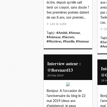
écrire, depuis qu'elle sait
aux 
tenir un crayon, sans doute ?
avez
Ses premières poésies datent
pas 
de ses 8 ans, son premier...
Twit
cas, 
Lire la suite
Li
Tag(s) :
#Amitié
,
#Amour
,
#Animaux
,
#Secrets
,
Tag(s
#Mystères
,
#Famille
,
#Humour
#2a
#Ann
Interview auteur :
Int
@florenard13
@C
20 Mai 2019
18 M
Bonjour. A l'occasion de
l'anniversaire du blog le 22
Bonj
mai 2019 (deux ans
l'an
d'existence), je peux
mai 