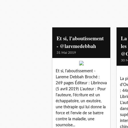
Et si, l'aboutissement
La 
- @laremedebbah
les
@G
31 Mai 2019
30 M
Et si, l'aboutissement -
Lareme Debbah Broché :
La p
269 pages Éditeur : Librinova
d'Ow
(5 avril 2019) L'auteur : Pour
: 44
l'auteure, l'écriture est un
Libr
échappatoire, un exutoire,
L'au
une thérapie qui lui donne la
dans
force et l'envie de se battre
supé
contre la maladie, une
inte
sournoise...
chin