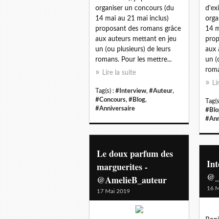
organiser un concours (du
d'ex
14 mai au 21 mai inclus)
orga
proposant des romans grâce
14 m
aux auteurs mettant en jeu
prop
un (ou plusieurs) de leurs
aux 
romans. Pour les mettre...
un (
roma
Lire la suite
Li
Tag(s) :
#Interview
,
#Auteur
,
#Concours
,
#Blog
,
Tag(s
#Anniversaire
#Blo
#Ann
Le doux parfum des
Int
marguerites -
@_t
@AmelieB_auteur
16 M
17 Mai 2019