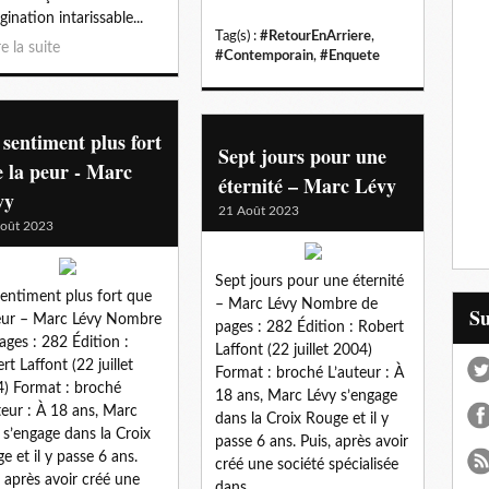
gination intarissable...
Tag(s) :
#RetourEnArriere
,
re la suite
#Contemporain
,
#Enquete
sentiment plus fort
Sept jours pour une
 la peur - Marc
éternité – Marc Lévy
vy
21 Août 2023
oût 2023
Sept jours pour une éternité
entiment plus fort que
– Marc Lévy Nombre de
S
eur – Marc Lévy Nombre
pages : 282 Édition : Robert
ages : 282 Édition :
Laffont (22 juillet 2004)
rt Laffont (22 juillet
Format : broché L’auteur : À
) Format : broché
18 ans, Marc Lévy s’engage
teur : À 18 ans, Marc
dans la Croix Rouge et il y
 s’engage dans la Croix
passe 6 ans. Puis, après avoir
e et il y passe 6 ans.
créé une société spécialisée
, après avoir créé une
dans...