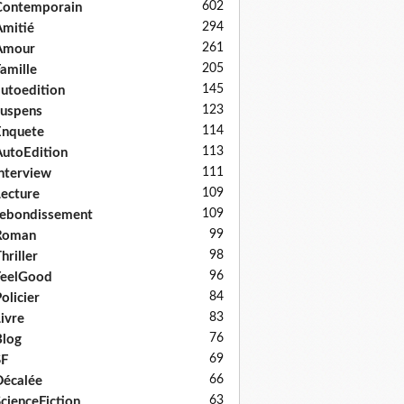
602
Contemporain
294
mitié
261
Amour
205
amille
145
utoedition
123
uspens
114
Enquete
113
utoEdition
111
nterview
109
ecture
109
ebondissement
99
Roman
98
hriller
96
FeelGood
84
olicier
83
ivre
76
log
69
SF
66
écalée
63
cienceFiction