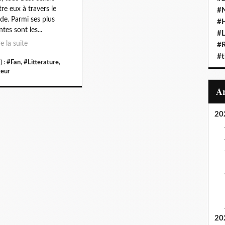
tre eux à travers le
#N
e. Parmi ses plus
#
tes sont les...
#L
re la suite
#
#t
) :
#Fan
,
#Litterature
,
eur
20
20