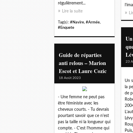
régulièrement...
l’ima
Lire la suite
Li
Tag(s) :
#Navire
,
#Armée
,
#Enquete
Un 
que
Lé
Guide de réparties
anti relous – Marion
23 A
Escot et Laure Cozic
18 Août 2023
Un s
la p
de p
- Une femme ne peut pas
Robe
être féministe avec les
2004
cheveux courts. - Tu devrais
L’au
pourtant savoir que ce n'est
Lévy
pas la taille ni la longueur qui
Roug
compte. - C'est l'homme qui
Puis