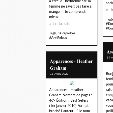
a créé le Thermomix car sa
socié
femme ne savait pas faire à
Li
manger. - Je comprends
mieux...
Tag(s
Lire la suite
#Fam
#Con
Tag(s) :
#Reparties
,
#AntiRelous
As
14 A
Apparences - Heather
Graham
11 Août 2023
Bonj
tomb
pour
rall
Apparences - Heather
cong
Graham Nombre de pages :
vaca
469 Édition : Best Sellers
vous
(1er janvier 2010) Format :
peti
broché L'auteur : " Le nom