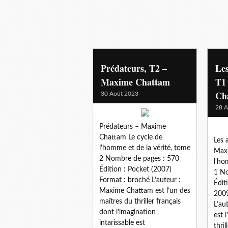
Prédateurs, T2 –
Les
Maxime Chattam
T1
Ch
30 Août 2023
28 A
Prédateurs – Maxime
Chattam Le cycle de
Les 
l'homme et de la vérité, tome
Maxi
2 Nombre de pages : 570
l'ho
Édition : Pocket (2007)
1 No
Format : broché L’auteur :
Édit
Maxime Chattam est l’un des
2009
maîtres du thriller français
L’au
dont l’imagination
est 
intarissable est
thri