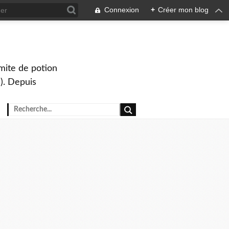
Connexion
+
Créer mon blog
mite de potion
). Depuis