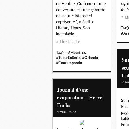
sign
de Heather Graham sur une
de M
couverture est une garantie
de lecture intense et
Li
captivante ", a écrit le
Literary Times. Son
Tag(s
#Ass
indéniable...
Lire la suite
Tag(s) :
#Meurtres
,
#TueurEnSerie
,
#Orlando
,
Sur
#Contemporain
seu
Lal
7 Ao
Journal d'une
évaporation – Hervé
Sur 
Fuchs
Eric
4 Août 2023
page
Lali
Form