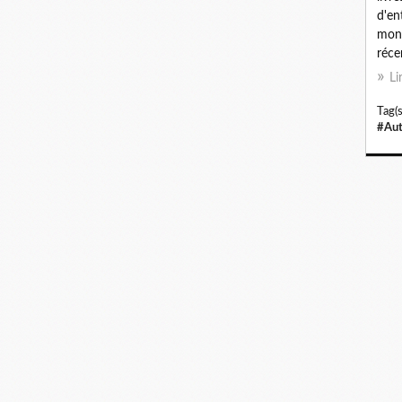
d'en
mond
récen
Li
Tag(s
#Aut