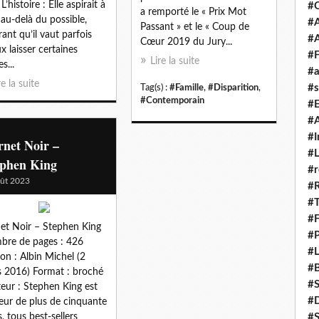
 L’histoire : Elle aspirait à
#
a remporté le « Prix Mot
r au-delà du possible,
#A
Passant » et le « Coup de
rant qu’il vaut parfois
#
Cœur 2019 du Jury...
x laisser certaines
#F
Lire la suite
s...
#a
re la suite
#s
Tag(s) :
#Famille
,
#Disparition
,
#Contemporain
#
#A
#I
net Noir –
#L
ephen King
#r
ût 2023
#
#T
#
et Noir – Stephen King
#P
re de pages : 426
#L
ion : Albin Michel (2
#B
 2016) Format : broché
#
teur : Stephen King est
#D
teur de plus de cinquante
s, tous best-sellers
#S