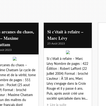
 arcanes du chaos,
Si c'était à refaire –
 – Maxime
Marc Lévy
attam
25 Août 2023
oût 2023
Si c'était à refaire – Marc
Lévy Nombre de pages : 422
arcanes du chaos –
Édition : Robert Laffont (22
me Chattam Le cycle de
juillet 2004) Format : broché
mme et de la vérité, tome
L’auteur : À 18 ans, Marc
mbre de pages : 551
Lévy s’engage dans la Croix
ion : Pocket (25 aout
Rouge et il y passe 6 ans.
) Format : broché
Puis, après avoir créé une
teur : Maxime Chattam
société spécialisée dans les...
l’un des maîtres du
ller français dont
Lire la suite