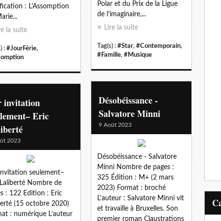
Polar et du Prix de la Ligue
ification : L'Assomption
de l’imaginaire,...
arie...
Lire la suite
re la suite
Tag(s) :
#Star
,
#Contemporain
,
) :
#JourFérie
,
#Famille
,
#Musique
omption
Désobéissance -
 invitation
Salvatore Minni
lement– Eric
9 Août 2023
iberté
ût 2023
Désobéissance - Salvatore
Minni Nombre de pages :
invitation seulement–
325 Édition : M+ (2 mars
 Laliberté Nombre de
2023) Format : broché
s : 122 Edition : Eric
L'auteur : Salvatore Minni vit
berté (15 octobre 2020)
et travaille à Bruxelles. Son
at : numérique L’auteur
premier roman Claustrations