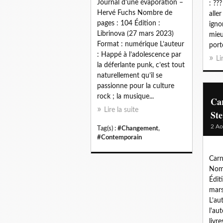
Journal d'une évaporation –
: ???
Hervé Fuchs Nombre de
alle
pages : 104 Édition :
igno
Librinova (27 mars 2023)
mieu
Format : numérique L’auteur
porte
: Happé à l’adolescence par
Li
la déferlante punk, c’est tout
naturellement qu’il se
passionne pour la culture
rock ; la musique...
Car
Lire la suite
St
2 Ao
Tag(s) :
#Changement
,
#Contemporain
Carn
Nomb
Édit
mars
L’au
l'au
livre