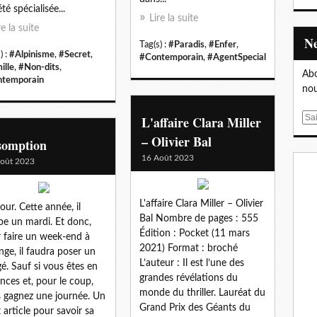
té spécialisée...
Lire la suite
re la suite
Tag(s) :
#Paradis
,
#Enfer
,
) :
#Alpinisme
,
#Secret
,
#Contemporain
,
#AgentSpecial
ille
,
#Non-dits
,
Abo
temporain
nou
E
L'affaire Clara Miller
m
– Olivier Bal
somption
a
16 Août 2023
oût 2023
i
l
L'affaire Clara Miller – Olivier
our. Cette année, il
Bal Nombre de pages : 555
e un mardi. Et donc,
Édition : Pocket (11 mars
 faire un week-end à
2021) Format : broché
onge, il faudra poser un
L’auteur : Il est l’une des
é. Sauf si vous êtes en
grandes révélations du
nces et, pour le coup,
monde du thriller. Lauréat du
 gagnez une journée. Un
Grand Prix des Géants du
t article pour savoir sa