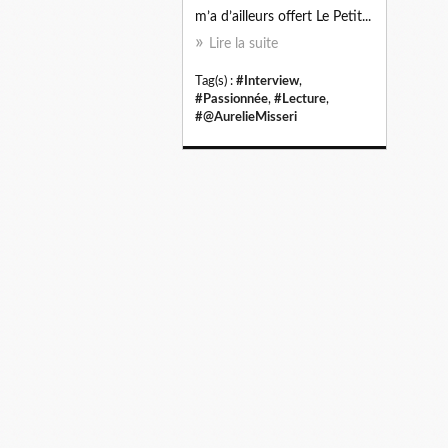
m’a d’ailleurs offert Le Petit...
Lire la suite
Tag(s) :
#Interview
,
#Passionnée
,
#Lecture
,
#@AurelieMisseri