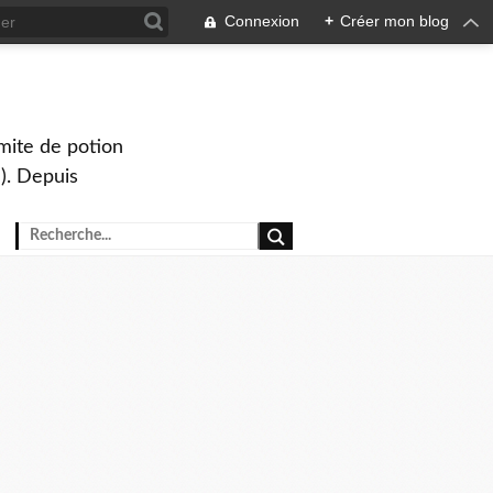
Connexion
+
Créer mon blog
mite de potion
). Depuis