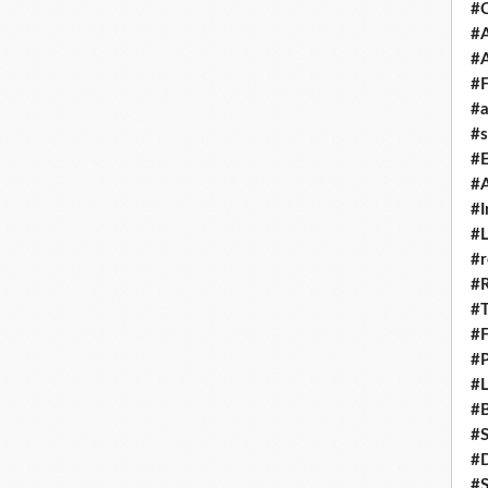
#
#A
#
#F
#a
#s
#
#A
#I
#L
#r
#
#T
#
#P
#L
#B
#
#D
#S