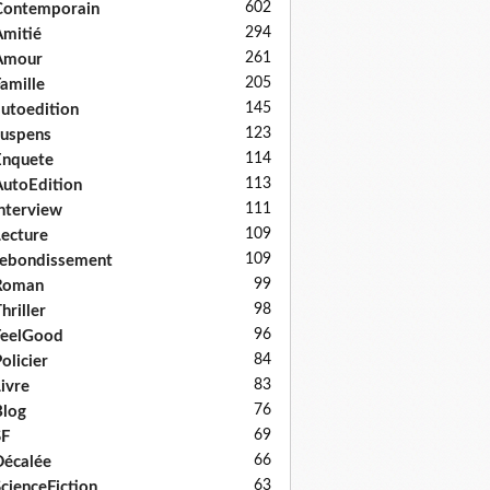
602
Contemporain
294
mitié
261
Amour
205
amille
145
utoedition
123
uspens
114
Enquete
113
utoEdition
111
nterview
109
ecture
109
ebondissement
99
Roman
98
hriller
96
FeelGood
84
olicier
83
ivre
76
log
69
SF
66
écalée
63
cienceFiction