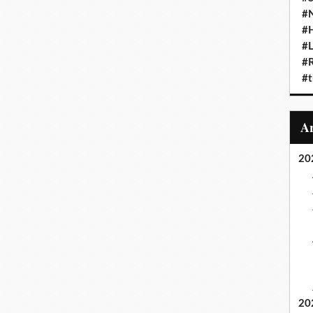
#N
#
#L
#
#t
20
20