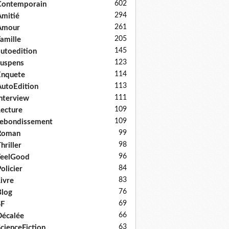
602
Contemporain
294
mitié
261
Amour
205
amille
145
utoedition
123
uspens
114
Enquete
113
utoEdition
111
nterview
109
ecture
109
ebondissement
99
Roman
98
hriller
96
FeelGood
84
olicier
83
ivre
76
log
69
SF
66
écalée
63
cienceFiction