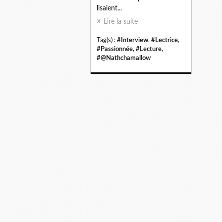
lisaient...
Lire la suite
Tag(s) :
#Interview
,
#Lectrice
,
#Passionnée
,
#Lecture
,
#@Nathchamallow