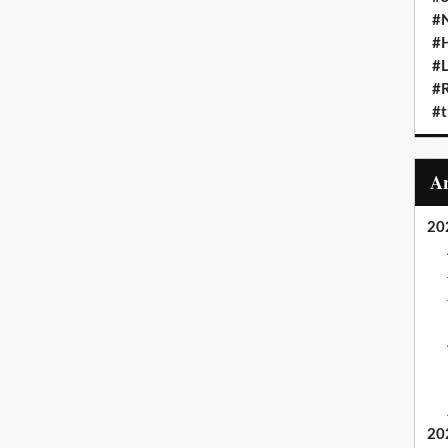
#N
#
#L
#
#t
20
20