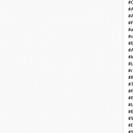
#
#A
#
#F
#a
#s
#
#A
#I
#L
#r
#
#T
#
#P
#L
#B
#
#D
#S