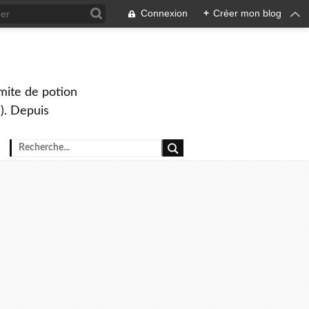
Connexion
+
Créer mon blog
mite de potion
). Depuis