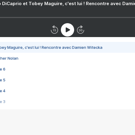
 DiCaprio et Tobey Maguire, c'est lui ! Rencontre avec Dam
bey Maguire, c'est lui ! Rencontre avec Damien Witecka
pher Nolan
e 6
e 5
e 4
e 3
s créatrices de la VF !
e 2
e 1