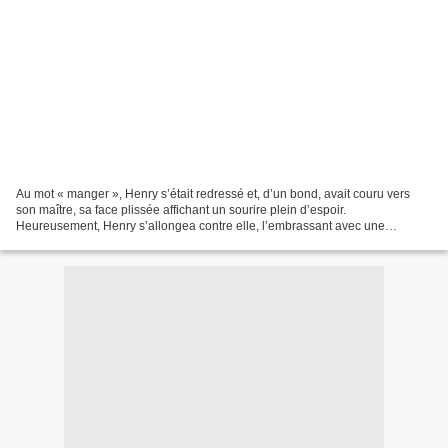
Au mot « manger », Henry s’était redressé et, d’un bond, avait couru vers
son maître, sa face plissée affichant un sourire plein d’espoir.
Heureusement, Henry s’allongea contre elle, l’embrassant avec une
compassion dont seuls les chiens sont capables. Unis...