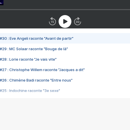
#30 : Eve Angeli raconte "Avant de partir"
#29 : MC Solaar raconte "Bouge de là"
28 : Lorie raconte "Je vais vite"
#27 : Christophe Willem raconte "Jacques a dit"
#26 : Chimène Badi raconte "Entre nous"
#25 : Indochine raconte "3e sexe"
#24 : Zaho raconte "C'est chelou"
#23 : Patrick Bruel raconte "Au café des délices"
#22 : Kyo raconte "Le chemin"