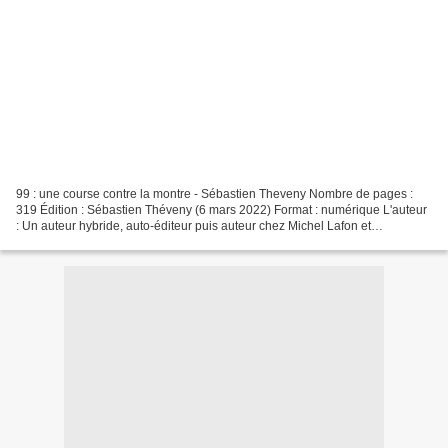
99 : une course contre la montre - Sébastien Theveny Nombre de pages :
319 Édition : Sébastien Théveny (6 mars 2022) Format : numérique L'auteur
: Un auteur hybride, auto-éditeur puis auteur chez Michel Lafon et
Red'Active. Il se qualifie aujourd'hui...