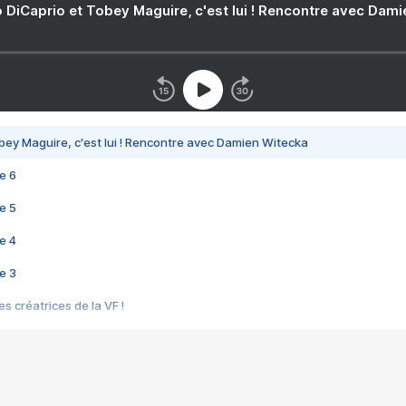
 DiCaprio et Tobey Maguire, c'est lui ! Rencontre avec Dam
bey Maguire, c'est lui ! Rencontre avec Damien Witecka
e 6
e 5
e 4
e 3
s créatrices de la VF !
e 2
e 1
e Mektoub My Love arrive enfin ! Rencontre avec Shaïn Boumedine et Sal