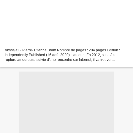
Abyssjail - Pierre- Étienne Bram Nombre de pages : 204 pages Édition :
Independently Published (16 août 2020) L'auteur : En 2012, suite à une
rupture amoureuse suivie d'une rencontre sur Internet, il va trouver
l'inspiration pour écrire son premier manuscrit...