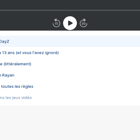
 DayZ
 a 13 ans (et vous l'avez ignoré)
e (littéralement)
im Rayan
 toutes les règles
s les jeux vidéo
us choquant de Rockstar ? - Le scandale BULLY
e plus moche de Steam
du RÊVE tourne au CAUCHEMAR