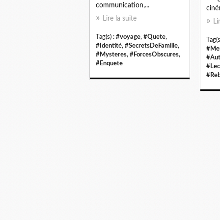
communication,...
ciné
Lire la suite
Li
Tag(s) :
#voyage
,
#Quete
,
Tag(s
#Identité
,
#SecretsDeFamille
,
#Me
#Mysteres
,
#ForcesObscures
,
#Aut
#Enquete
#Lec
#Reb