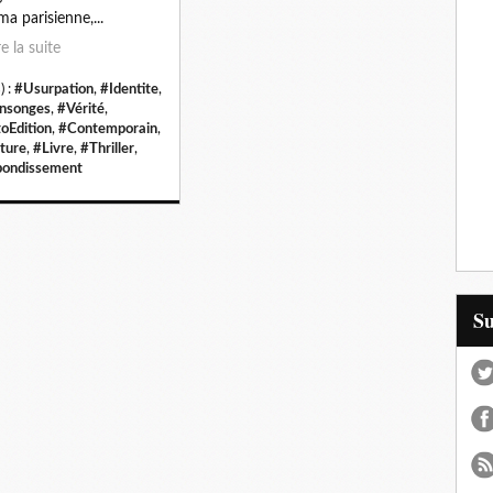
ma parisienne,...
re la suite
) :
#Usurpation
,
#Identite
,
nsonges
,
#Vérité
,
oEdition
,
#Contemporain
,
ture
,
#Livre
,
#Thriller
,
ondissement
S