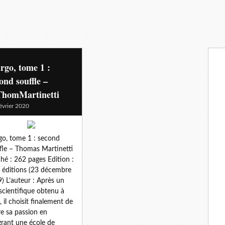
go, tome 1 :
ond souffle –
homMartinetti
évrier 2020
o, tome 1 : second
fle – Thomas Martinetti
hé : 262 pages Edition :
 éditions (23 décembre
) L’auteur : Après un
scientifique obtenu à
, il choisit finalement de
re sa passion en
grant une école de