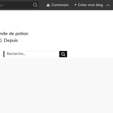
Connexion
+
Créer mon blog
mite de potion
). Depuis