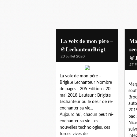
identite
La voix de mon père –
Mar
@LechanteurBrig1
sec
@T
23 Juillet 2020
27 F
La voix de mon père –
Brigitte Lechanteur Nombre
Marg
de pages : 205 Edition : 20
souf
mai 2018 L’auteur : Brigitte
Broc
Lechanteur ou le désir de ré-
auto
enchanter sa vie...
2019
Aujourd'hui, chacun peut ré-
bac 
enchanter sa vie. Les
Nice
nouvelles technologies, ces
suiv
forces vives de
inté