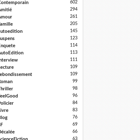
602
Contemporain
294
mitié
261
Amour
205
amille
145
utoedition
123
uspens
114
Enquete
113
utoEdition
111
nterview
109
ecture
109
ebondissement
99
Roman
98
hriller
96
FeelGood
84
olicier
83
ivre
76
log
69
SF
66
écalée
63
cienceFiction