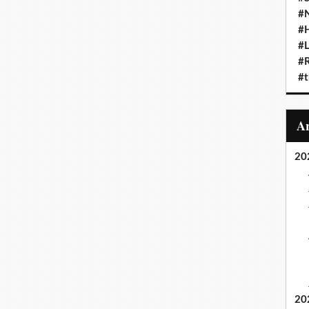
#N
#
#L
#
#t
20
20