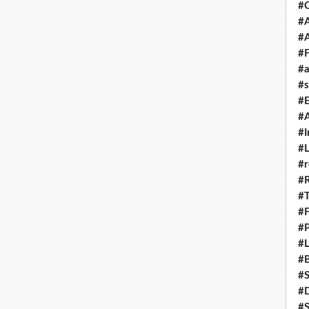
#
#A
#
#F
#a
#s
#
#A
#I
#L
#r
#
#T
#
#P
#L
#B
#
#D
#S