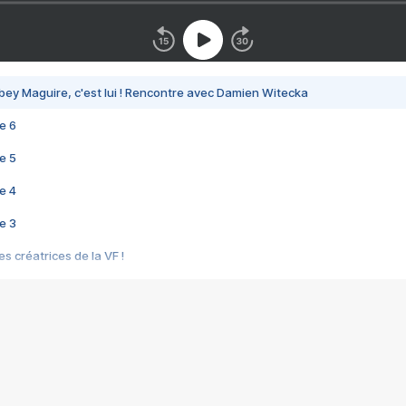
bey Maguire, c'est lui ! Rencontre avec Damien Witecka
e 6
e 5
e 4
e 3
s créatrices de la VF !
e 2
e 1
e Mektoub My Love arrive enfin ! Rencontre avec Shaïn Boumedine et Sal
i : après Toni en famille