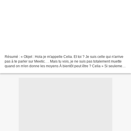
Résumé : « Objet : Hola je m'appelle Celia. Et toi ? Je suis celle qui n'arrive
pas à te parler sur Meetic. . . Mais tu vois, je ne suis pas totalement muette
quand on m'en donne les moyens À bientôt peut être ? Celia » Si seulement
j'avais su, au moment...