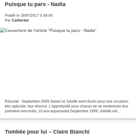
Puisque tu pars - Nadia
Publié le 18/07/2017 à 08:00
Par
Catherine
Résumé : Septembre 2009:James et Juliette sont réunis pour une occasion
très spéciale: leur divorce. L'opportunité pour chacun de se remémorer leur
première rencontre, 10 ans auparavant.Septembre 1999: Juliette est
française en échange Erasmus à l'université...
Tombée pour lui – Claire Bianchi