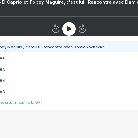
 DiCaprio et Tobey Maguire, c'est lui ! Rencontre avec Dam
bey Maguire, c'est lui ! Rencontre avec Damien Witecka
e 6
e 5
e 4
e 3
s créatrices de la VF !
e 2
e 1
e Mektoub My Love arrive enfin ! Rencontre avec Shaïn Boumedine et Sal