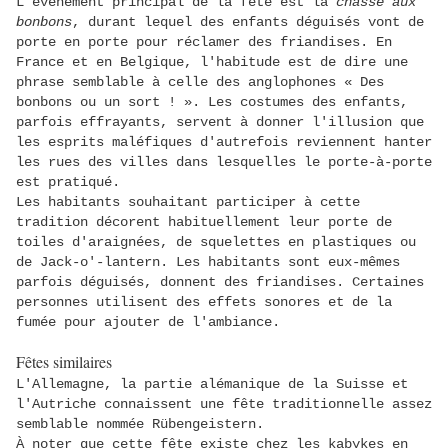
L'événement principal de la fête est la
chasse aux
bonbons
, durant lequel des enfants déguisés vont de
porte en porte pour réclamer des friandises. En
France et en Belgique, l'habitude est de dire une
phrase semblable à celle des anglophones « Des
bonbons ou un sort ! ». Les costumes des enfants,
parfois effrayants, servent à donner l'illusion que
les esprits maléfiques d'autrefois reviennent hanter
les rues des villes dans lesquelles le porte-à-porte
est pratiqué.
Les habitants souhaitant participer à cette
tradition décorent habituellement leur porte de
toiles d'araignées, de squelettes en plastiques ou
de Jack-o'-lantern. Les habitants sont eux-mêmes
parfois déguisés, donnent des friandises. Certaines
personnes utilisent des effets sonores et de la
fumée pour ajouter de l'ambiance.
Fêtes similaires
L'Allemagne, la partie alémanique de la Suisse et
l'Autriche connaissent une fête traditionnelle assez
semblable nommée Rübengeistern.
À noter que cette fête existe chez les kabykes en