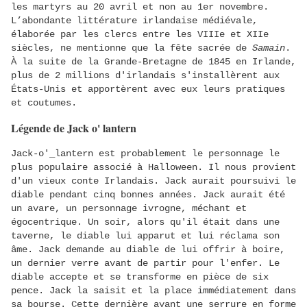
les martyrs au 20 avril et non au 1er novembre.
L’abondante littérature irlandaise médiévale,
élaborée par les clercs entre les VIIIe et XIIe
siècles, ne mentionne que la fête sacrée de
Samain
.
À la suite de la Grande-Bretagne de 1845 en Irlande,
plus de 2 millions d'irlandais s'installèrent aux
États-Unis et apportèrent avec eux leurs pratiques
et coutumes.
Légende de
Jack o' lantern
Jack-o'_lantern est probablement le personnage le
plus populaire associé à Halloween. Il nous provient
d'un vieux conte Irlandais. Jack aurait poursuivi le
diable pendant cinq bonnes années. Jack aurait été
un avare, un personnage ivrogne, méchant et
égocentrique. Un soir, alors qu'il était dans une
taverne, le diable lui apparut et lui réclama son
âme. Jack demande au diable de lui offrir à boire,
un dernier verre avant de partir pour l'enfer. Le
diable accepte et se transforme en pièce de six
pence. Jack la saisit et la place immédiatement dans
sa bourse. Cette dernière ayant une serrure en forme