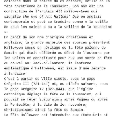
célébrée dans la soirée du 31 octobre, veille de la
fête chrétienne de la Toussaint. Son nom est une
contraction de l'anglais
All Hallows-Even
qui
signifie
the eve of All Hallows' Day
en anglais
contemporain et peut se traduire comme « la veille
de tous les saints » ou « la veillée de la Toussaint
».
En dépit de son nom d'origine chrétienne et
anglaise, la grande majorité des sources présentent
Halloween comme un héritage de la fête païenne de
Samain qui était célébrée au début de l'automne par
les Celtes et constituait pour eux une sorte de fête
du nouvel an. Jack-o'-lantern, la lanterne
emblématique d'Halloween, est issue d'une légende
irlandaise.
C'est à partir du VIIIe siècle, sous le pape
Grégoire III (731-741) et, au siècle suivant, sous
le pape Grégoire IV (827-844), que l'église
catholique déplaça la fête de la Toussaint, qui
pouvait se fêter jusqu'alors après Pâques ou après
la Pentecôte, à la date du 1er novembre,
christianisant ainsi la fête de Samain.
La fête Halloween est introduite aux États-Unis et