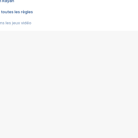
im Rayan
 toutes les règles
s les jeux vidéo
us choquant de Rockstar ? - Le scandale BULLY
e plus moche de Steam
du RÊVE tourne au CAUCHEMAR
pendant 8 heures
it… à tort
umiliés par un jeu vidéo
ire - Final Fantasy 8
ti un empire - Age of Empires
story DOFUS
tard, il crée l'un des pires jeux de tous les temps, MindsEye.