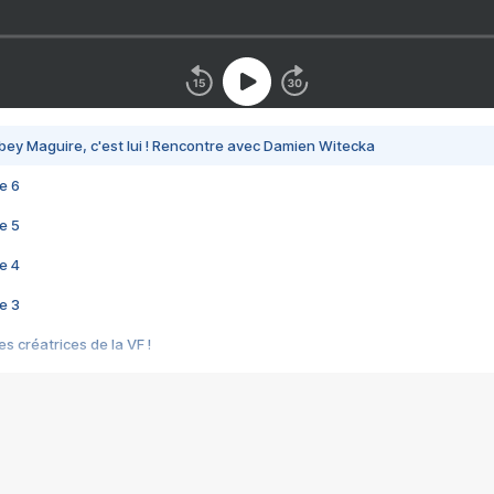
bey Maguire, c'est lui ! Rencontre avec Damien Witecka
e 6
e 5
e 4
e 3
s créatrices de la VF !
e 2
e 1
e Mektoub My Love arrive enfin ! Rencontre avec Shaïn Boumedine et Sal