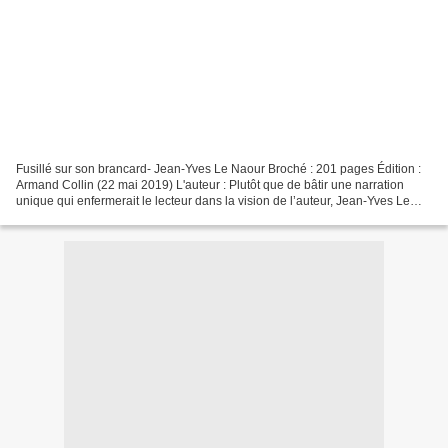
Fusillé sur son brancard- Jean-Yves Le Naour Broché : 201 pages Édition :
Armand Collin (22 mai 2019) L'auteur : Plutôt que de bâtir une narration
unique qui enfermerait le lecteur dans la vision de l’auteur, Jean-Yves Le
Naour a fait le choix de présenter...