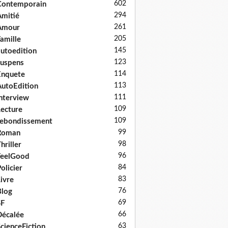
602
Contemporain
294
mitié
261
Amour
205
amille
145
utoedition
123
uspens
114
Enquete
113
utoEdition
111
nterview
109
ecture
109
ebondissement
99
Roman
98
hriller
96
FeelGood
84
olicier
83
ivre
76
log
69
SF
66
écalée
63
cienceFiction