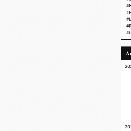
#N
#
#L
#
#t
20
20