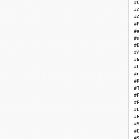
#
#A
#
#F
#a
#s
#
#A
#I
#L
#r
#
#T
#
#P
#L
#B
#
#D
#S