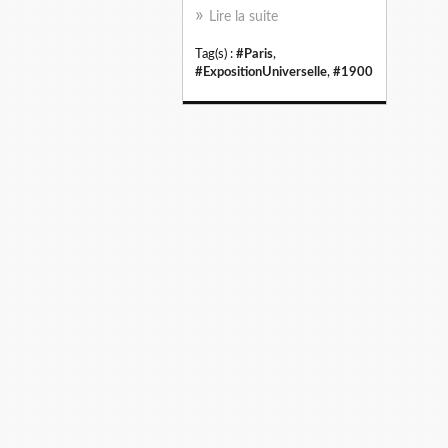
Lire la suite
Tag(s) :
#Paris
,
#ExpositionUniverselle
,
#1900