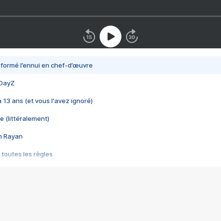
nsformé l’ennui en chef-d’œuvre
 DayZ
 a 13 ans (et vous l'avez ignoré)
e (littéralement)
im Rayan
 toutes les règles
s les jeux vidéo
us choquant de Rockstar ? - Le scandale BULLY
e plus moche de Steam