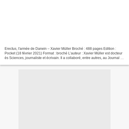
Erectus, l'armée de Darwin – Xavier Müller Broché : 488 pages Edition :
Pocket (18 février 2021) Format : broché L’auteur : Xavier Müller est docteur
ès Sciences, journaliste et écrivain. Il a collaboré, entre autres, au Journal du
CNRS, à Science et...