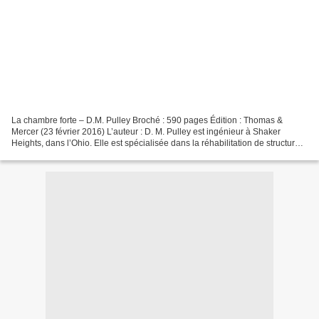
La chambre forte – D.M. Pulley Broché : 590 pages Édition : Thomas &
Mercer (23 février 2016) L’auteur : D. M. Pulley est ingénieur à Shaker
Heights, dans l’Ohio. Elle est spécialisée dans la réhabilitation de structures
historiques et dans les enquêtes...