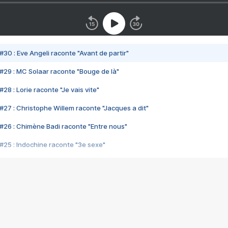
#30 : Eve Angeli raconte "Avant de partir"
#29 : MC Solaar raconte "Bouge de là"
28 : Lorie raconte "Je vais vite"
#27 : Christophe Willem raconte "Jacques a dit"
#26 : Chimène Badi raconte "Entre nous"
#25 : Indochine raconte "3e sexe"
#24 : Zaho raconte "C'est chelou"
#23 : Patrick Bruel raconte "Au café des délices"
#22 : Kyo raconte "Le chemin"
#21 : Nolwenn Leroy raconte "Cassé"