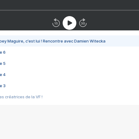
bey Maguire, c'est lui ! Rencontre avec Damien Witecka
e 6
e 5
e 4
e 3
s créatrices de la VF !
e 2
e 1
e Mektoub My Love arrive enfin ! Rencontre avec Shaïn Boumedine et Sal