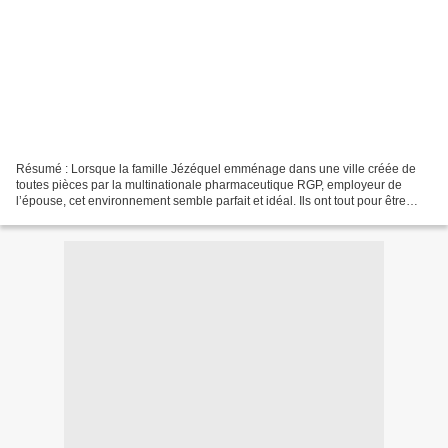
Résumé : Lorsque la famille Jézéquel emménage dans une ville créée de
toutes pièces par la multinationale pharmaceutique RGP, employeur de
l’épouse, cet environnement semble parfait et idéal. Ils ont tout pour être
heureux et font vite connaissance avec...