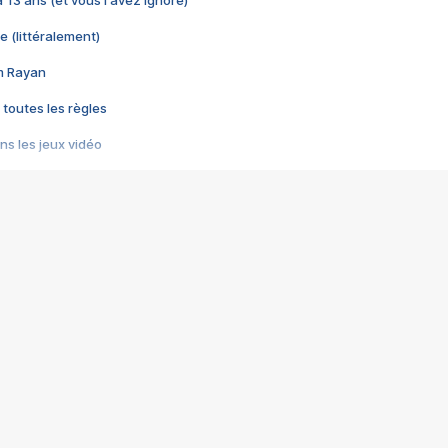
 a 13 ans (et vous l'avez ignoré)
e (littéralement)
im Rayan
 toutes les règles
s les jeux vidéo
us choquant de Rockstar ? - Le scandale BULLY
e plus moche de Steam
du RÊVE tourne au CAUCHEMAR
pendant 8 heures
it… à tort
umiliés par un jeu vidéo
ire - Final Fantasy 8
ti un empire - Age of Empires