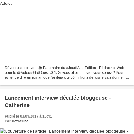
Dévoreuse de livres 📚 Partenaire du #JeudiAutoEdition - RédactriceWeb
pour le @AuteursGrdOuest 🦂 1/ Si vous étiez un livre, vous seriez ? Pour
éviter de dire un roman que j'ai déjà cité 50 millions de fois je vais donner le
titre de ma dernière lecture...
Lancement interview décalée bloggeuse -
Catherine
Publié le 03/09/2017 à 15:41
Par
Catherine