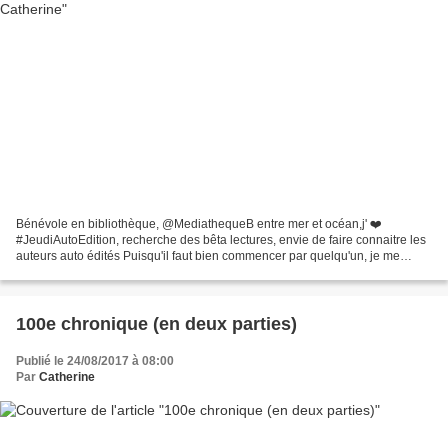
Bénévole en bibliothèque, @MediathequeB entre mer et océan,j' ❤️
#JeudiAutoEdition, recherche des bêta lectures, envie de faire connaitre les
auteurs auto édités Puisqu'il faut bien commencer par quelqu'un, je me
lance et, qui sait, peut être que certain(e)s...
100e chronique (en deux parties)
Publié le 24/08/2017 à 08:00
Par
Catherine