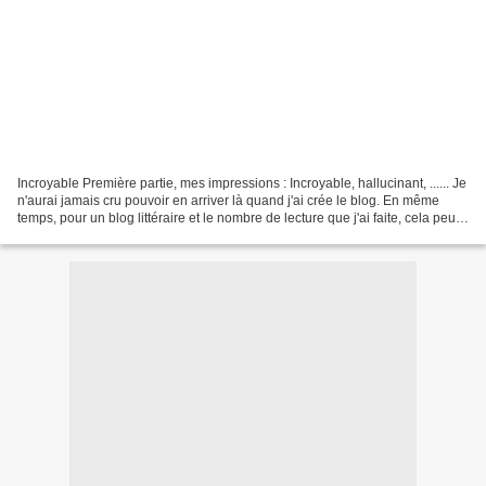
Incroyable Première partie, mes impressions : Incroyable, hallucinant, ...... Je
n'aurai jamais cru pouvoir en arriver là quand j'ai crée le blog. En même
temps, pour un blog littéraire et le nombre de lecture que j'ai faite, cela peut
paraître normal....