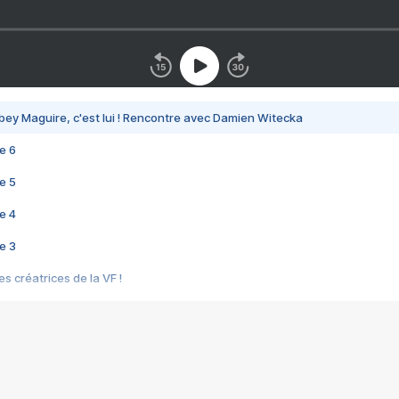
bey Maguire, c'est lui ! Rencontre avec Damien Witecka
e 6
e 5
e 4
e 3
s créatrices de la VF !
e 2
e 1
e Mektoub My Love arrive enfin ! Rencontre avec Shaïn Boumedine et Sal