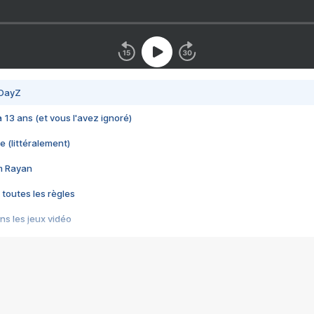
 DayZ
 a 13 ans (et vous l'avez ignoré)
e (littéralement)
im Rayan
 toutes les règles
s les jeux vidéo
us choquant de Rockstar ? - Le scandale BULLY
e plus moche de Steam
du RÊVE tourne au CAUCHEMAR