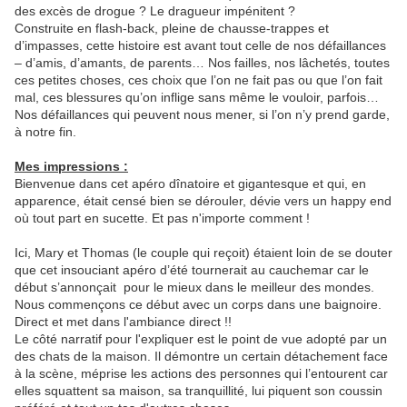
des excès de drogue ? Le dragueur impénitent ?
Construite en flash-back, pleine de chausse-trappes et
d’impasses, cette histoire est avant tout celle de nos défaillances
– d’amis, d’amants, de parents… Nos failles, nos lâchetés, toutes
ces petites choses, ces choix que l’on ne fait pas ou que l’on fait
mal, ces blessures qu’on inflige sans même le vouloir, parfois…
Nos défaillances qui peuvent nous mener, si l’on n’y prend garde,
à notre fin.
Mes impressions :
Bienvenue dans cet apéro dînatoire et gigantesque et qui, en
apparence, était censé bien se dérouler, dévie vers un happy end
où tout part en sucette. Et pas n'importe comment !
Ici, Mary et Thomas (le couple qui reçoit) étaient loin de se douter
que cet insouciant apéro d’été tournerait au cauchemar car le
début s’annonçait pour le mieux dans le meilleur des mondes.
Nous commençons ce début avec un corps dans une baignoire.
Direct et met dans l'ambiance direct !!
Le côté narratif pour l'expliquer est le point de vue adopté par un
des chats de la maison. Il démontre un certain détachement face
à la scène, méprise les actions des personnes qui l’entourent car
elles squattent sa maison, sa tranquillité, lui piquent son coussin