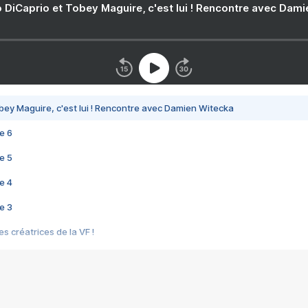
 DiCaprio et Tobey Maguire, c'est lui ! Rencontre avec Dam
bey Maguire, c'est lui ! Rencontre avec Damien Witecka
e 6
e 5
e 4
e 3
s créatrices de la VF !
e 2
e 1
e Mektoub My Love arrive enfin ! Rencontre avec Shaïn Boumedine et Sal