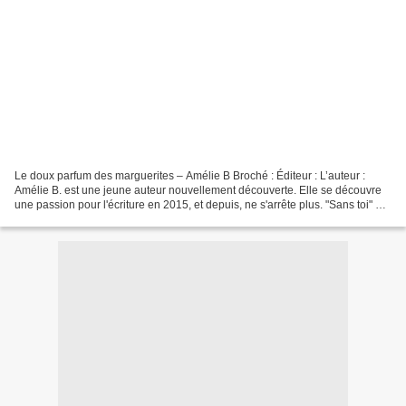
Le doux parfum des marguerites – Amélie B Broché : Éditeur : L’auteur :
Amélie B. est une jeune auteur nouvellement découverte. Elle se découvre
une passion pour l'écriture en 2015, et depuis, ne s'arrête plus. "Sans toi" est
une trilogie prometteuse...