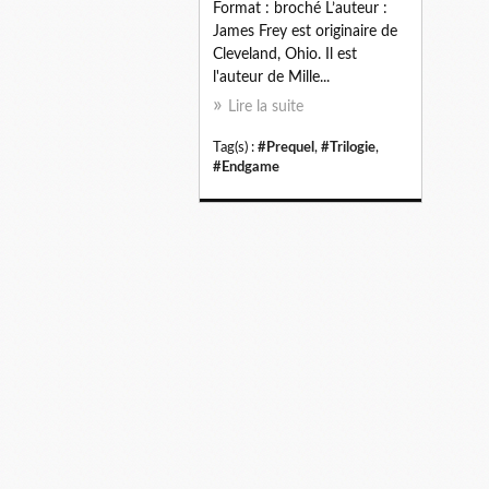
Format : broché L’auteur :
James Frey est originaire de
Cleveland, Ohio. Il est
l'auteur de Mille...
Lire la suite
Tag(s) :
#Prequel
,
#Trilogie
,
#Endgame