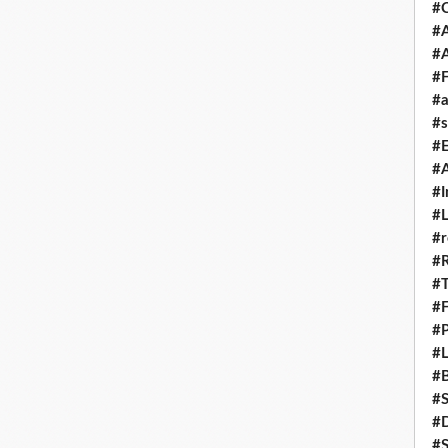
#
#A
#
#F
#a
#s
#
#A
#I
#L
#r
#
#T
#
#P
#L
#B
#
#D
#S