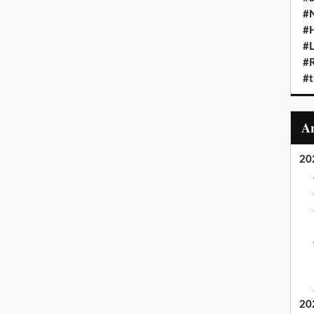
#N
#
#L
#
#t
20
20