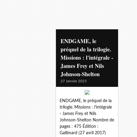
endgame
ENDGAME, le
préquel de la trilogie.
Missions : l'intégrale -
James Frey et Nils
Johnson-Shelton
27 Janvier 2023
ENDGAME, le préquel de la
trilogie. Missions : l'intégrale
- James Frey et Nils
Johnson-Shelton Nombre de
pages : 475 Édition :
Gallimard (27 avril 2017)