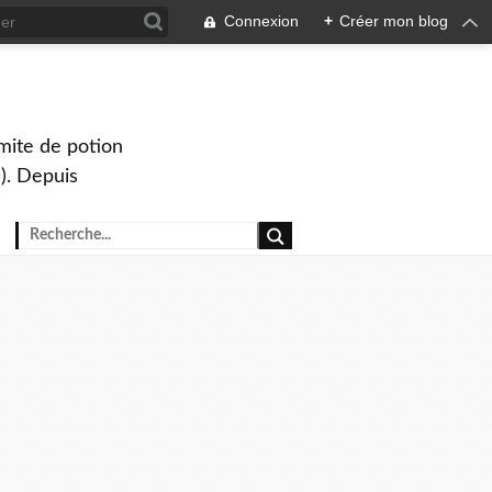
Connexion
+
Créer mon blog
mite de potion
). Depuis