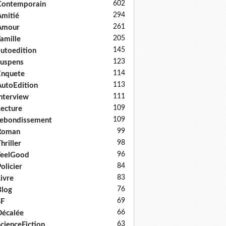
602
Contemporain
294
mitié
261
Amour
205
amille
145
utoedition
123
uspens
114
Enquete
113
utoEdition
111
nterview
109
ecture
109
ebondissement
99
Roman
98
hriller
96
FeelGood
84
olicier
83
ivre
76
log
69
SF
66
écalée
63
cienceFiction