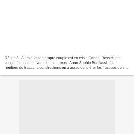
Résumé : Alors que son propre couple est en crise, Gabriel Rossetti est
consulté dans un divorce hors normes : Anne-Sophie Bonifassi, riche
héritière de Battaglia constructions en a assez de tolérer les frasques de son
mari, par ailleurs directeur général...