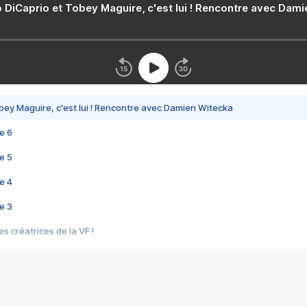
 DiCaprio et Tobey Maguire, c'est lui ! Rencontre avec Dam
bey Maguire, c'est lui ! Rencontre avec Damien Witecka
e 6
e 5
e 4
e 3
s créatrices de la VF !
e 2
e 1
e Mektoub My Love arrive enfin ! Rencontre avec Shaïn Boumedine et Sal