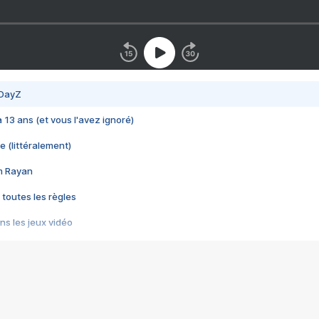
 DayZ
 a 13 ans (et vous l'avez ignoré)
e (littéralement)
im Rayan
 toutes les règles
s les jeux vidéo
us choquant de Rockstar ? - Le scandale BULLY
e plus moche de Steam
du RÊVE tourne au CAUCHEMAR