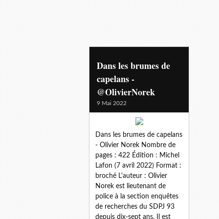
predateur
Dans les brumes de
capelans -
@OlivierNorek
9 Mai 2022
Dans les brumes de capelans
- Olivier Norek Nombre de
pages : 422 Édition : Michel
Lafon (7 avril 2022) Format :
broché L'auteur : Olivier
Norek est lieutenant de
police à la section enquêtes
de recherches du SDPJ 93
depuis dix-sept ans. Il est