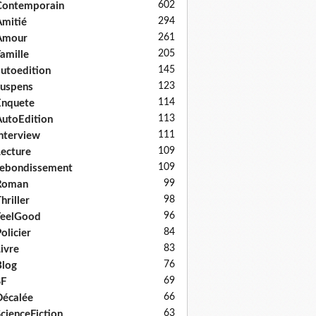
602
Contemporain
294
mitié
261
Amour
205
amille
145
utoedition
123
uspens
114
Enquete
113
utoEdition
111
nterview
109
ecture
109
ebondissement
99
Roman
98
hriller
96
FeelGood
84
olicier
83
ivre
76
log
69
SF
66
écalée
63
cienceFiction