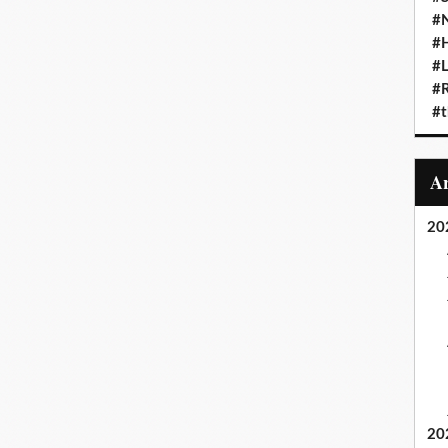
#N
#
#L
#
#t
20
20