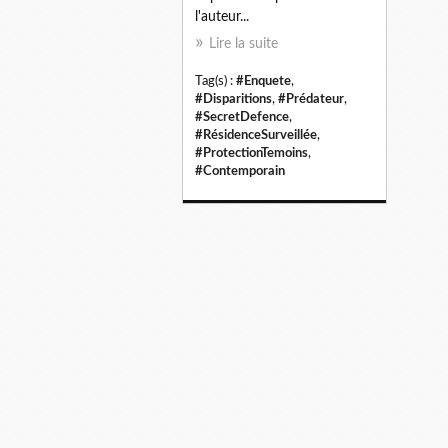
l'auteur...
Lire la suite
Tag(s) :
#Enquete
,
#Disparitions
,
#Prédateur
,
#SecretDefence
,
#RésidenceSurveillée
,
#ProtectionTemoins
,
#Contemporain