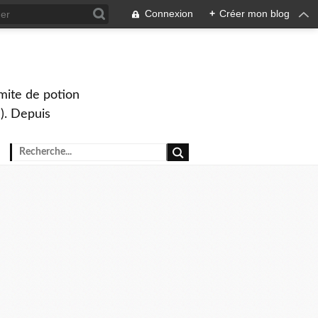
Connexion
+
Créer mon blog
mite de potion
). Depuis