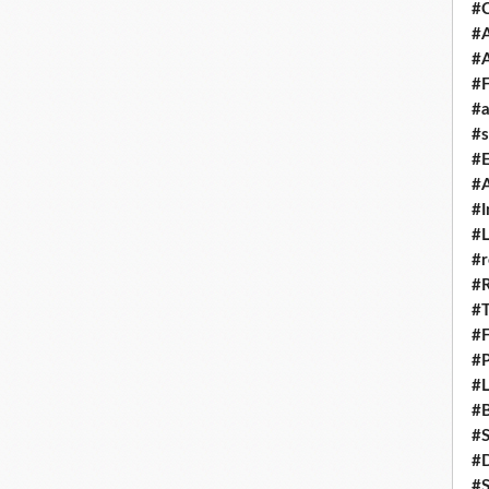
#
#A
#
#F
#a
#s
#
#A
#I
#L
#r
#
#T
#
#P
#L
#B
#
#D
#S