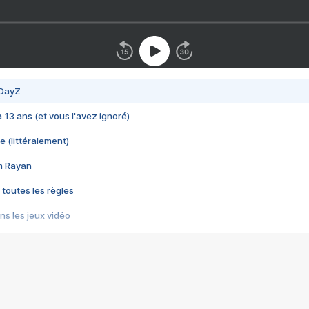
 DayZ
 a 13 ans (et vous l'avez ignoré)
e (littéralement)
im Rayan
 toutes les règles
s les jeux vidéo
us choquant de Rockstar ? - Le scandale BULLY
e plus moche de Steam
du RÊVE tourne au CAUCHEMAR