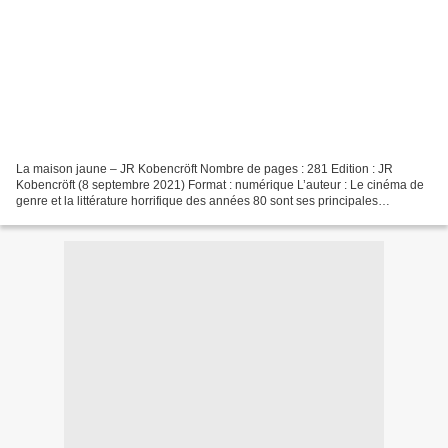
La maison jaune – JR Kobencröft Nombre de pages : 281 Edition : JR
Kobencröft (8 septembre 2021) Format : numérique L’auteur : Le cinéma de
genre et la littérature horrifique des années 80 sont ses principales
influences. Il entraîne ses lecteurs dans...