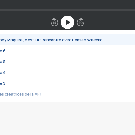
bey Maguire, c'est lui ! Rencontre avec Damien Witecka
e 6
e 5
e 4
e 3
s créatrices de la VF !
e 2
e 1
e Mektoub My Love arrive enfin ! Rencontre avec Shaïn Boumedine et Sal