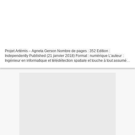
Projet Artémis – Agneta Gerson Nombre de pages : 352 Edition :
Independently Published (21 janvier 2018) Format : numérique L’auteur :
Ingénieur en informatique et télédétection spatiale et touche à tout assumée
à l'imagination débordante, Agneta Gerson...