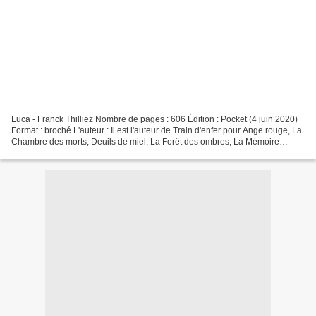
Luca - Franck Thilliez Nombre de pages : 606 Édition : Pocket (4 juin 2020)
Format : broché L'auteur : Il est l'auteur de Train d'enfer pour Ange rouge, La
Chambre des morts, Deuils de miel, La Forêt des ombres, La Mémoire
fantôme, L'Anneau de Moebius...