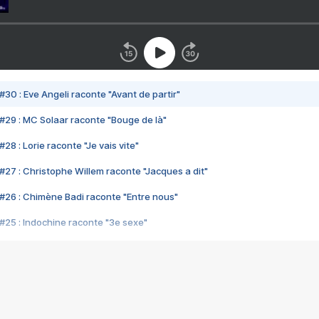
#30 : Eve Angeli raconte "Avant de partir"
#29 : MC Solaar raconte "Bouge de là"
28 : Lorie raconte "Je vais vite"
#27 : Christophe Willem raconte "Jacques a dit"
#26 : Chimène Badi raconte "Entre nous"
#25 : Indochine raconte "3e sexe"
#24 : Zaho raconte "C'est chelou"
#23 : Patrick Bruel raconte "Au café des délices"
#22 : Kyo raconte "Le chemin"