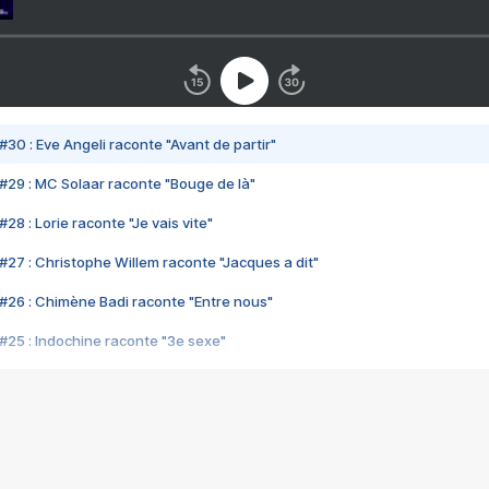
#30 : Eve Angeli raconte "Avant de partir"
#29 : MC Solaar raconte "Bouge de là"
28 : Lorie raconte "Je vais vite"
#27 : Christophe Willem raconte "Jacques a dit"
#26 : Chimène Badi raconte "Entre nous"
#25 : Indochine raconte "3e sexe"
#24 : Zaho raconte "C'est chelou"
#23 : Patrick Bruel raconte "Au café des délices"
#22 : Kyo raconte "Le chemin"