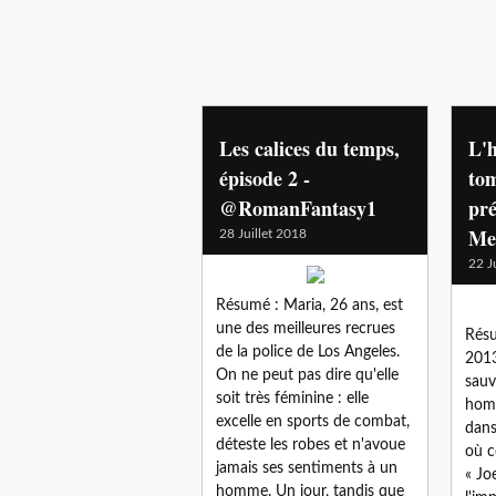
voyagedansletemps
Les calices du temps,
L'
épisode 2 -
tom
@RomanFantasy1
pré
Me
28 Juillet 2018
22 J
Résumé : Maria, 26 ans, est
une des meilleures recrues
Résu
de la police de Los Angeles.
2013
On ne peut pas dire qu'elle
sauv
soit très féminine : elle
homm
excelle en sports de combat,
dans
déteste les robes et n'avoue
où c
jamais ses sentiments à un
« Jo
homme. Un jour, tandis que