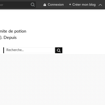
Connexion
+
Créer mon blog
mite de potion
). Depuis