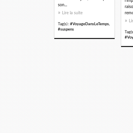
l'im
son...
raiso
Lire la suite
remo
Li
Tag(s) :
#VoyageDansLeTemps
,
#suspens
Tag(s
#Vo