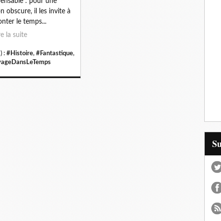
pensable : pour une
n obscure, il les invite à
nter le temps...
re la suite
) :
#Histoire
,
#Fantastique
,
yageDansLeTemps
S