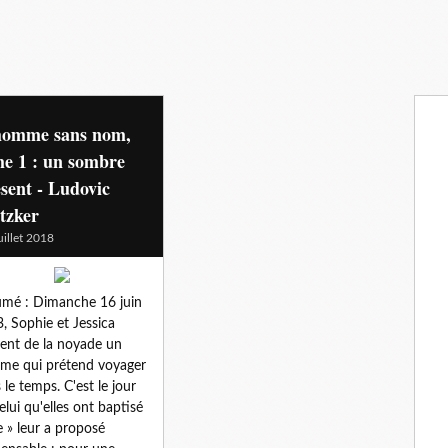
homme sans nom,
e 1 : un sombre
sent - Ludovic
tzker
uillet 2018
mé : Dimanche 16 juin
, Sophie et Jessica
ent de la noyade un
e qui prétend voyager
 le temps. C'est le jour
elui qu'elles ont baptisé
e » leur a proposé