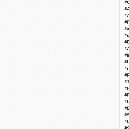
#
#A
#
#F
#a
#s
#
#A
#I
#L
#r
#
#T
#
#P
#L
#B
#
#D
#S