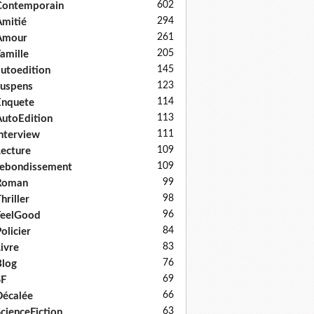
602
Contemporain
294
mitié
261
Amour
205
amille
145
utoedition
123
uspens
114
Enquete
113
utoEdition
111
nterview
109
ecture
109
ebondissement
99
Roman
98
hriller
96
FeelGood
84
olicier
83
ivre
76
log
69
SF
66
écalée
63
cienceFiction