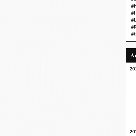
#N
#
#L
#
#t
20
20