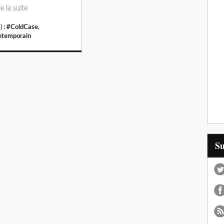
re la suite
) :
#ColdCase
,
temporain
S