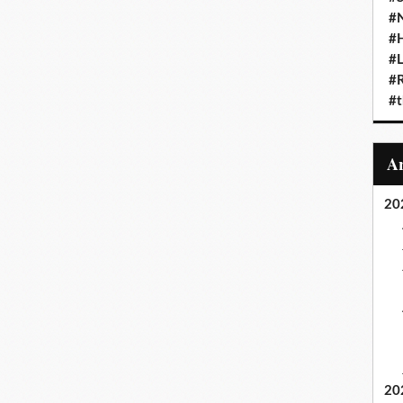
#N
#
#L
#
#t
20
20