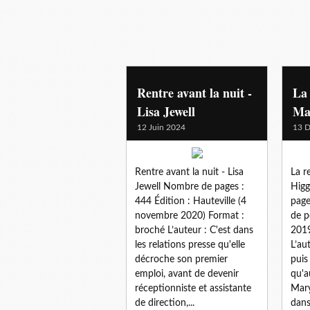
coldcase
Rentre avant la nuit -
La 
Lisa Jewell
Ma
12 Juin 2024
13 
Rentre avant la nuit - Lisa
La r
Jewell Nombre de pages :
Higg
444 Édition : Hauteville (4
page
novembre 2020) Format :
de p
broché L’auteur : C'est dans
2019
les relations presse qu'elle
L’au
décroche son premier
puis 
emploi, avant de devenir
qu'a
réceptionniste et assistante
Mary
de direction,...
dans