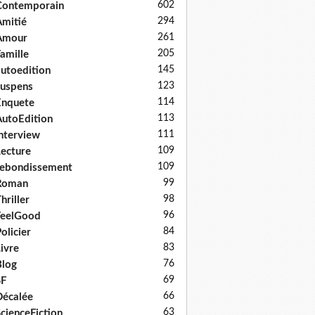
602
Contemporain
294
mitié
261
Amour
205
amille
145
utoedition
123
uspens
114
Enquete
113
utoEdition
111
nterview
109
ecture
109
ebondissement
99
Roman
98
hriller
96
FeelGood
84
olicier
83
ivre
76
log
69
SF
66
écalée
63
cienceFiction