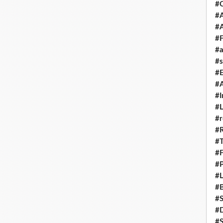
#
#A
#
#F
#a
#s
#
#A
#I
#L
#r
#
#T
#
#P
#L
#B
#
#D
#S