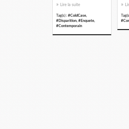
Lire la suite
Li
Tag(s) :
#ColdCase
,
Tag(s
#Disparition
,
#Enquete
,
#Con
#Contemporain