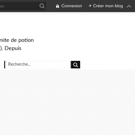
Connexion
+
Créer mon blog
mite de potion
). Depuis