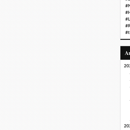
#N
#
#L
#
#t
20
20