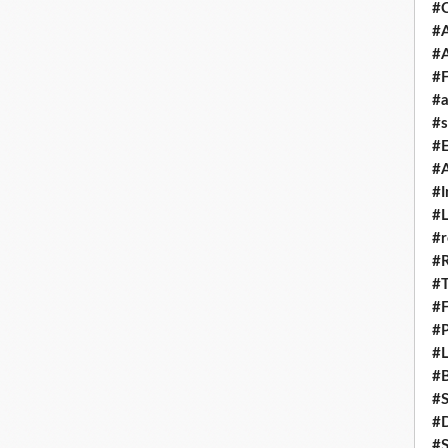
#
#A
#
#F
#a
#s
#
#A
#I
#L
#r
#
#T
#
#P
#L
#B
#
#D
#S