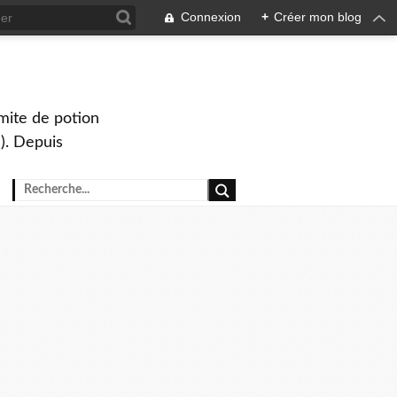
Connexion
+
Créer mon blog
mite de potion
). Depuis