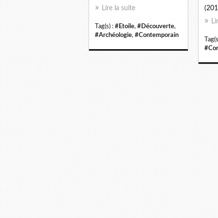
Lire la suite
(2016
Li
Tag(s) :
#Etoile
,
#Découverte
,
#Archéologie
,
#Contemporain
Tag(s
#Con