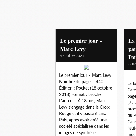
decouverte
Le premier jour –
La 
Marc Levy
par
Po
17 Juillet 2024
3 Ja
Le premier jour – Marc Levy
Nombre de pages : 440
La l
Édition : Pocket (18 octobre
Car
2018) Format : broché
page
L’auteur : À 18 ans, Marc
(7 a
Levy s’engage dans la Croix
broc
Rouge et il y passe 6 ans.
du P
Puis, après avoir créé une
Carè
société spécialisée dans les
l’au
images de synthèses...
moi.