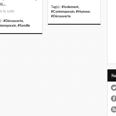
),...
Tag(s) :
#Isolement
,
re la suite
#Contemporain
,
#Humour
,
#Découverte
) :
#Découverte
,
temporain
,
#Famille
S