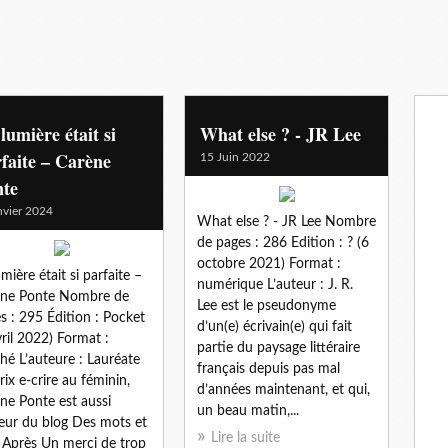
lumière était si
What else ? - JR Lee
faite – Carène
15 Juin 2022
nte
nvier 2024
What else ? - JR Lee Nombre
de pages : 286 Edition : ? (6
octobre 2021) Format :
umière était si parfaite –
numérique L’auteur : J. R.
ène Ponte Nombre de
Lee est le pseudonyme
s : 295 Édition : Pocket
d’un(e) écrivain(e) qui fait
vril 2022) Format :
partie du paysage littéraire
hé L’auteure : Lauréate
français depuis pas mal
rix e-crire au féminin,
d’années maintenant, et qui,
ne Ponte est aussi
un beau matin,...
teur du blog Des mots et
Lire la suite
 Après Un merci de trop