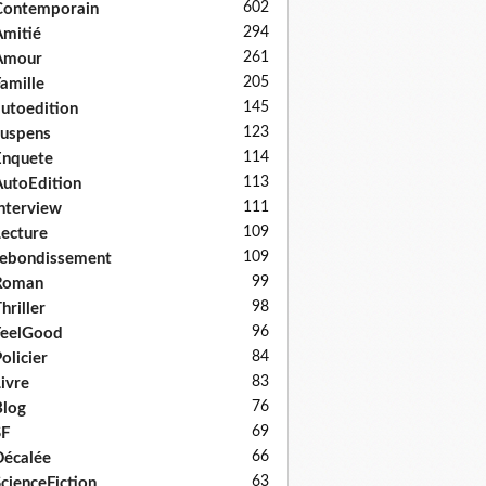
602
Contemporain
294
mitié
261
Amour
205
amille
145
utoedition
123
uspens
114
Enquete
113
utoEdition
111
nterview
109
ecture
109
ebondissement
99
Roman
98
hriller
96
FeelGood
84
olicier
83
ivre
76
log
69
SF
66
écalée
63
cienceFiction