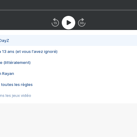
 DayZ
 a 13 ans (et vous l'avez ignoré)
e (littéralement)
im Rayan
 toutes les règles
s les jeux vidéo
us choquant de Rockstar ? - Le scandale BULLY
e plus moche de Steam
du RÊVE tourne au CAUCHEMAR