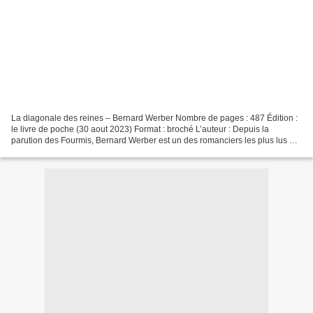
La diagonale des reines – Bernard Werber Nombre de pages : 487 Édition :
le livre de poche (30 aout 2023) Format : broché L’auteur : Depuis la
parution des Fourmis, Bernard Werber est un des romanciers les plus lus en
France, traduit dans le monde entier,...