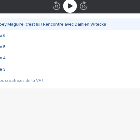
bey Maguire, c'est lui ! Rencontre avec Damien Witecka
e 6
e 5
e 4
e 3
s créatrices de la VF !
e 2
e 1
e Mektoub My Love arrive enfin ! Rencontre avec Shaïn Boumedine et Sal
i : après Toni en famille
elle réalise le bouleversant Dites lui que je l'aime