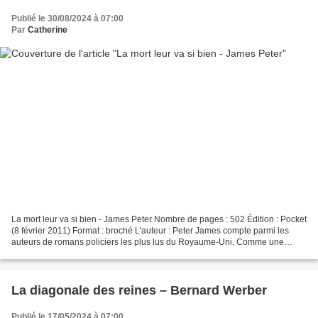
Publié le 30/08/2024 à 07:00
Par
Catherine
La mort leur va si bien - James Peter Nombre de pages : 502 Édition : Pocket
(8 février 2011) Format : broché L'auteur : Peter James compte parmi les
auteurs de romans policiers les plus lus du Royaume-Uni. Comme une
tombe (Éditions du Panama, 2006),...
La diagonale des reines – Bernard Werber
Publié le 17/05/2024 à 07:00