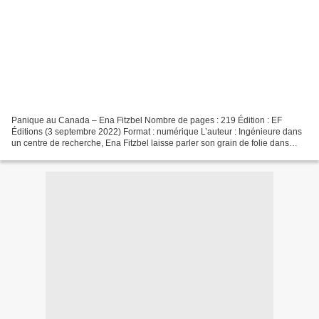
Panique au Canada – Ena Fitzbel Nombre de pages : 219 Édition : EF
Éditions (3 septembre 2022) Format : numérique L’auteur : Ingénieure dans
un centre de recherche, Ena Fitzbel laisse parler son grain de folie dans
l’écriture. La comédie romantique et...