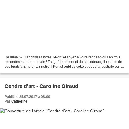
Résumé : « Franchissez notre T-Port, et soyez à votre rendez-vous en trois
secondes montre en main ! Fatigué du métro et de ses odeurs, du bus et de
ses bruits ? Empruntez notre T-Port et oubliez cette époque ancestrale où le
temps de trajet était un...
Cendre d'art - Caroline Giraud
Publié le 25/07/2017 à 08:00
Par
Catherine