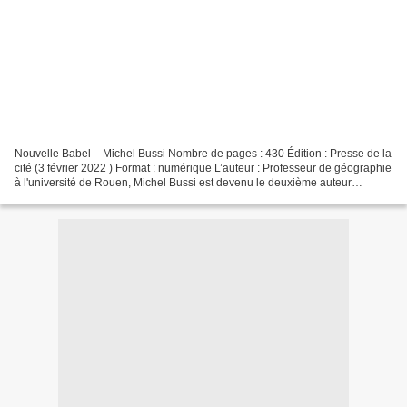
Nouvelle Babel – Michel Bussi Nombre de pages : 430 Édition : Presse de la
cité (3 février 2022 ) Format : numérique L’auteur : Professeur de géographie
à l'université de Rouen, Michel Bussi est devenu le deuxième auteur
français le plus lu en 2016 et...