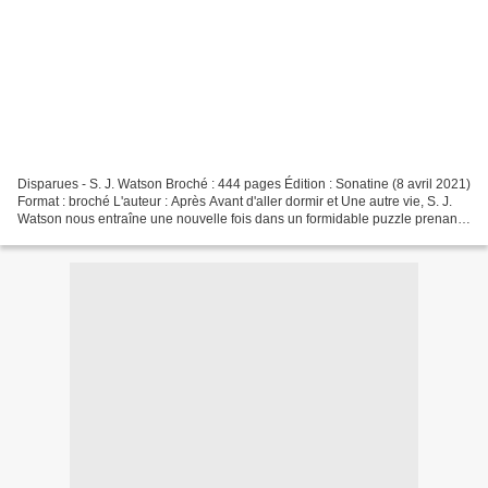
Disparues - S. J. Watson Broché : 444 pages Édition : Sonatine (8 avril 2021)
Format : broché L'auteur : Après Avant d'aller dormir et Une autre vie, S. J.
Watson nous entraîne une nouvelle fois dans un formidable puzzle prenant
pour sujet la mémoire...