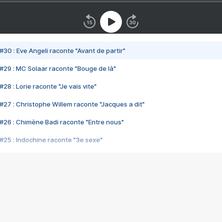
#30 : Eve Angeli raconte "Avant de partir"
#29 : MC Solaar raconte "Bouge de là"
28 : Lorie raconte "Je vais vite"
#27 : Christophe Willem raconte "Jacques a dit"
#26 : Chimène Badi raconte "Entre nous"
#25 : Indochine raconte "3e sexe"
#24 : Zaho raconte "C'est chelou"
#23 : Patrick Bruel raconte "Au café des délices"
#22 : Kyo raconte "Le chemin"
#21 : Nolwenn Leroy raconte "Cassé"