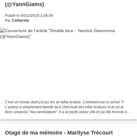
(@YannGiams)
Publié le 04/12/2018 à 08:00
Par
Catherine
C'est un roman dont j'ai pu lire en bêta lecture. Comment est ce arrivé ?!
L'auteur a simplement tweeté qu'il cherchait des bêta lecteurs et je lui ai
donc proposé "ma candidature". Il a accepté assez vite et j'ai été honoré de
sa confiance. J'apprécie...
Otage de ma mémoire - Marilyse Trécourt