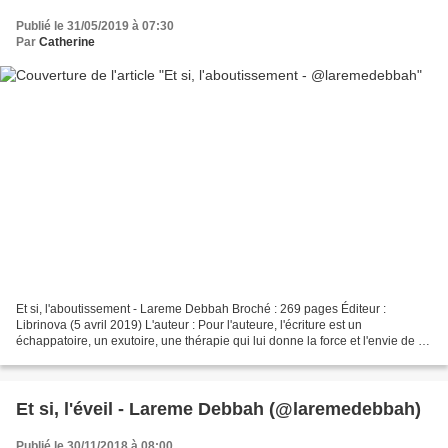
Publié le 31/05/2019 à 07:30
Par
Catherine
Et si, l'aboutissement - Lareme Debbah Broché : 269 pages Éditeur :
Librinova (5 avril 2019) L'auteur : Pour l'auteure, l'écriture est un
échappatoire, un exutoire, une thérapie qui lui donne la force et l'envie de se
battre contre la maladie, une sournoise...
Et si, l'éveil - Lareme Debbah (@laremedebbah)
Publié le 30/11/2018 à 08:00