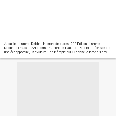
Jalousie – Lareme Debbah Nombre de pages : 318 Édition : Lareme
Debbah (4 mars 2022) Format : numérique L’auteur : Pour elle, l’écriture est
une échappatoire, un exutoire, une thérapie qui lui donne la force et l’envie
de se battre contre la maladie,...