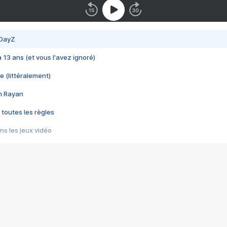
 DayZ
 a 13 ans (et vous l'avez ignoré)
e (littéralement)
im Rayan
 toutes les règles
s les jeux vidéo
us choquant de Rockstar ? - Le scandale BULLY
e plus moche de Steam
du RÊVE tourne au CAUCHEMAR
pendant 8 heures
it… à tort