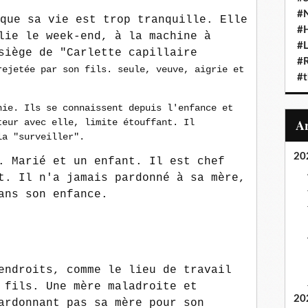
#N
que sa vie est trop tranquille. Elle
#
lie le week-end, à la machine à
#L
siège de "Carlette capillaire
#
rejetée par son fils. seule, veuve, aigrie et
#t
nie. Ils se connaissent depuis l'enfance et
teur avec elle, limite étouffant. Il
la "surveiller".
20
. Marié et un enfant. Il est chef
t. Il n'a jamais pardonné à sa mère,
ans son enfance.
endroits, comme le lieu de travail
 fils. Une mère maladroite et
20
ardonnant pas sa mère pour son