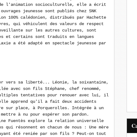
de l'animation socioculturelle, elle a écrit
 ouvrages jeunesse sont publiés chez SNK
ion 100% calédonien, distribués par Hachette
vres, qui véhiculent des valeurs de respect
nveillante sur les autres cultures, sont
es et certains sont traduits en langues
laxie a été adapté en spectacle jeunesse par
er vers sa liberté... Léonie, la soixantaine,
llée avec son fils Stéphane, chef renommé,
ultiples tentatives pour renouer avec lui, il
elle apprend qu'il a fait deux accidents
re sur place, à Porquerolles. Intégrée à un
 mettre à nu pour espérer son pardon.
ine Fuentès explore la relation universelle
ns qui résonnent en chacun de nous : Une mère
ayant été reniée par son fils ? Peut-on tout