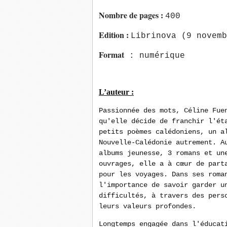
Nombre de pages
:
400
Edition
:
Librinova (9 novemb
Format
: numérique
L’auteur :
Passionnée des mots, Céline Fue
qu'elle décide de franchir l'ét
petits poèmes calédoniens, un a
Nouvelle-Calédonie autrement. A
albums jeunesse, 3 romans et un
ouvrages, elle a à cœur de part
pour les voyages. Dans ses roma
l'importance de savoir garder u
difficultés, à travers des pers
leurs valeurs profondes.
Longtemps engagée dans l'éducat