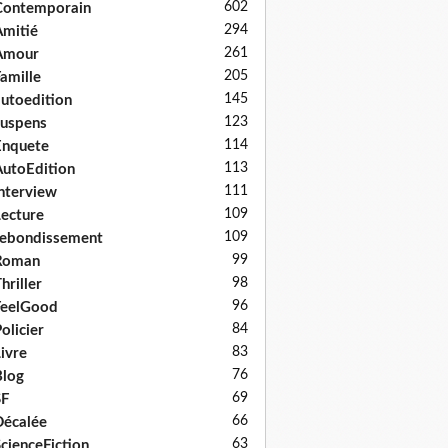
602
Contemporain
294
mitié
261
Amour
205
amille
145
utoedition
123
uspens
114
Enquete
113
utoEdition
111
nterview
109
ecture
109
ebondissement
99
Roman
98
hriller
96
FeelGood
84
olicier
83
ivre
76
log
69
SF
66
écalée
63
cienceFiction