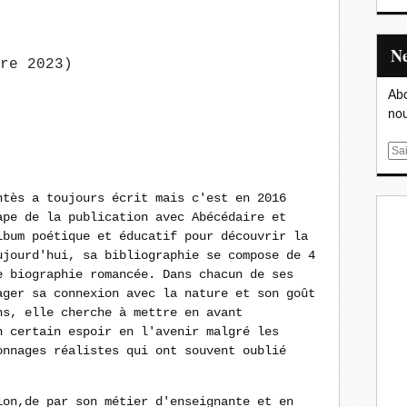
re 2023)
Abo
nou
E
m
a
ntès a toujours écrit mais c'est en 2016
i
ape de la publication avec Abécédaire et
l
lbum poétique et éducatif pour découvrir la
ujourd'hui, sa bibliographie se compose de 4
e biographie romancée. Dans chacun de ses
ager sa connexion avec la nature et son goût
ns, elle cherche à mettre en avant
n certain espoir en l'avenir malgré les
onnages réalistes qui ont souvent oublié
ion,de par son métier d'enseignante et en