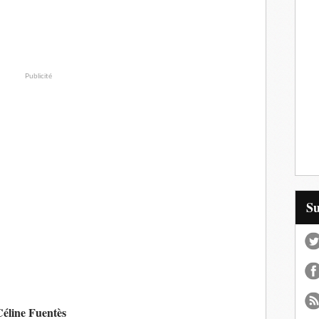
Publicité
S
Céline Fuentès