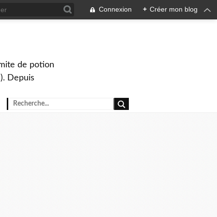
Connexion
+
Créer mon blog
mite de potion
). Depuis