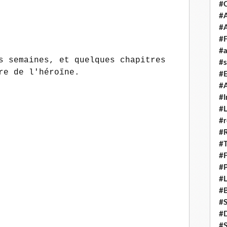
#
#A
#
#F
#a
s semaines, et quelques chapitres
#s
re de l'héroïne.
#
#A
#I
#L
#r
#
#T
#
#P
#L
#B
#
#D
#S