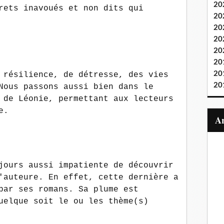
20
rets inavoués et non dits qui
20
20
20
20
20
20
 résilience, de détresse, des vies
20
Nous passons aussi bien dans le
 de Léonie, permettant aux lecteurs
e.
jours aussi impatiente de découvrir
'auteure. En effet, cette dernière a
par ses romans. Sa plume est
uelque soit le ou les thème(s)