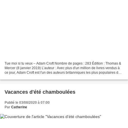
Tue moi si tu veux – Adam Croft Nombre de pages : 283 Édition : Thomas &
Mercer (8 janvier 2019) L’auteur : Avec plus d'un million de livres vendus à
ce jour, Adam Croft est l'un des auteurs britanniques les plus populaires du
moment. En 2015, son thriller...
Vacances d'été chamboulées
Publié le 03/08/2020 à 07:00
Par
Catherine