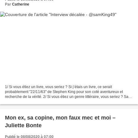
Par
Catherine
1/ Si vous étiez un livre, vous seriez ? Si j’étais un livre, ce serait
probablement "22/11/63" de Stephen King pour son coté aventureux et
recherche de la vérité. 2/ Si vous étiez un genre littéraire, vous seriez ? Sans
hésitation : le thriller. 3/ Pourquoi...
Mon ex, sa copine, mon faux mec et moi –
Juliette Bonte
Publié le 08/08/2020 à 07:00