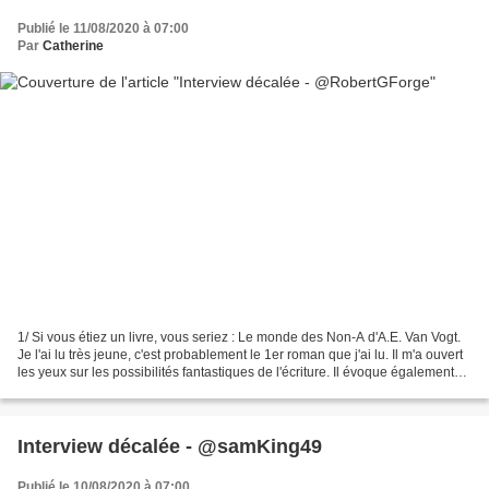
Publié le 11/08/2020 à 07:00
Par
Catherine
1/ Si vous étiez un livre, vous seriez : Le monde des Non-A d'A.E. Van Vogt.
Je l'ai lu très jeune, c'est probablement le 1er roman que j'ai lu. Il m'a ouvert
les yeux sur les possibilités fantastiques de l'écriture. Il évoque également
une autre façon...
Interview décalée - @samKing49
Publié le 10/08/2020 à 07:00