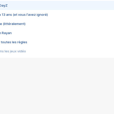
 DayZ
 a 13 ans (et vous l'avez ignoré)
e (littéralement)
im Rayan
 toutes les règles
s les jeux vidéo
us choquant de Rockstar ? - Le scandale BULLY
e plus moche de Steam
du RÊVE tourne au CAUCHEMAR
pendant 8 heures
it… à tort
umiliés par un jeu vidéo